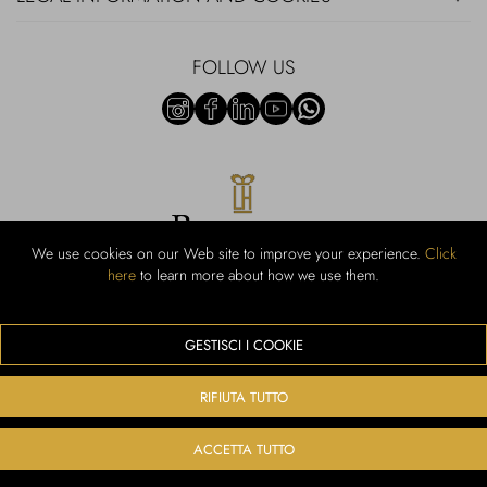
FOLLOW US
We use cookies on our Web site to improve your experience.
Click
here
to learn more about how we use them.
Rubinacci S.r.l.: Viale Gramsci, 15 - 80122 Naples - P.Iva 00436210637 -
Cap Soc. €800,000.00 i.v. - Iscr REA NA-164972 - Scia Prot 107542
Activity code retail e commerce: 47.91.1
GESTISCI I COOKIE
We accept the following payment methods
RIFIUTA TUTTO
ACCETTA TUTTO