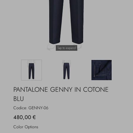
Overcoats
Jewelry
Sea
Socks
Home
Hats and Gloves
Tap to expand
Bags and suitcases
PANTALONE GENNY IN COTONE
BLU
Codice:
GENNY-06
480,00 €
Color Options