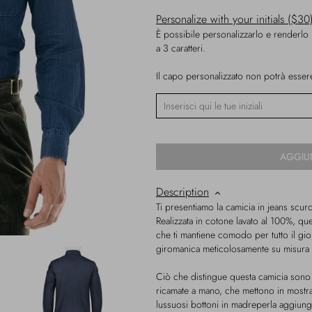
Personalize with your initials ($30
È possibile personalizzarlo e renderlo
a 3 caratteri.
Il capo personalizzato non potrà essere 
AGGIU
Description
Ti presentiamo la camicia in jeans scuro
Realizzata in cotone lavato al 100%, qu
che ti mantiene comodo per tutto il gior
giromanica meticolosamente su misura pe
Ciò che distingue questa camicia sono 
ricamate a mano, che mettono in mostra l
lussuosi bottoni in madreperla aggiun