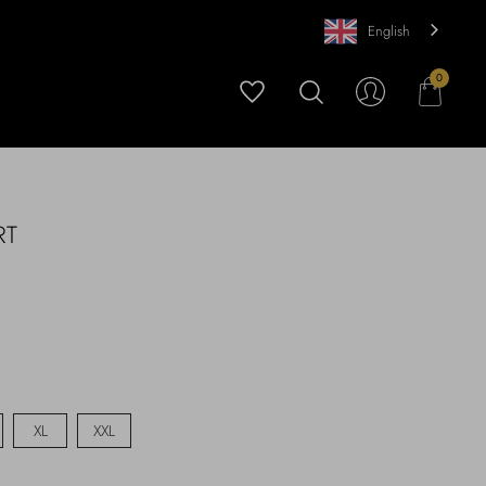
English
0
RT
XL
XXL