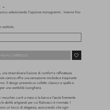
)
 unico selezionando l'opzione monogrammi.. Inserire fino
restituito.
NGI AL CARRELLO
, una straordinaria fusione di comfort e raffinatezza.
esta camicia offre una sensazione morbida e traspirante
no. Il design presenta un colletto classico e spalle e
r una vestibilità lusinghiera.
i mouches cuciti a mano e la barra e l'asola finemente
e abilità artigianali per cui Rubinacci è rinomata. I
gono un tocco di eleganza, assicurando che ogni