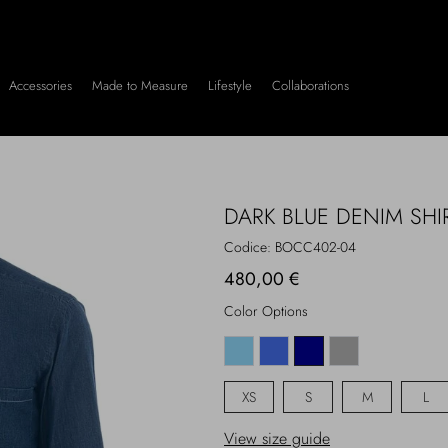
Accessories
Made to Measure
Lifestyle
Collaborations
DARK BLUE DENIM SHI
Codice:
BOCC402-04
480,00 €
Color Options
XS
S
M
L
View size guide