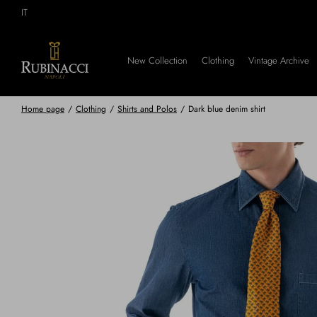
Skip
IT
to
main
content
New Collection
Clothing
Vintage Archive
Home page
/
Clothing
/
Shirts and Polos
/
Dark blue denim shirt