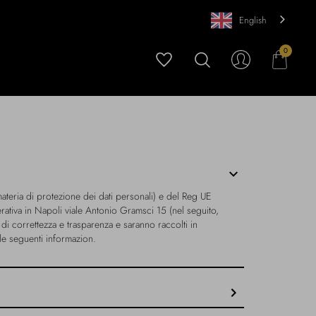
English
0
ateria di protezione dei dati personali) e del Reg UE
ativa in Napoli viale Antonio Gramsci 15 (nel seguito,
 di correttezza e trasparenza e saranno raccolti in
, le seguenti informazion.