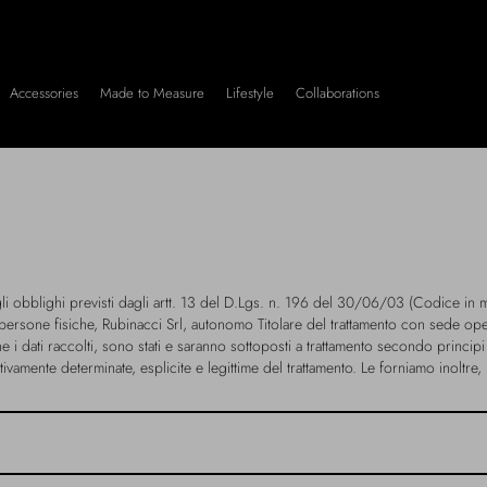
Accessories
Made to Measure
Lifestyle
Collaborations
i obblighi previsti dagli artt. 13 del D.Lgs. n. 196 del 30/06/03 (Codice in m
ersone fisiche, Rubinacci Srl, autonomo Titolare del trattamento con sede oper
e i dati raccolti, sono stati e saranno sottoposti a trattamento secondo principi
ntivamente determinate, esplicite e legittime del trattamento. Le forniamo inoltre