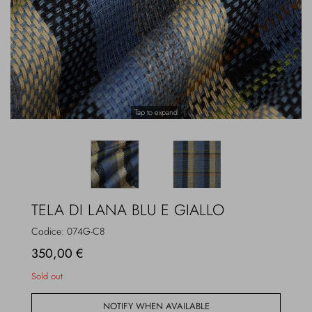
Overcoats
Jewelry
Sea
Socks
Home
Hats and Gloves
Tap to expand
Bags and suitcases
TELA DI LANA BLU E GIALLO
Codice:
074G-C8
350,00 €
Sold out
NOTIFY WHEN AVAILABLE