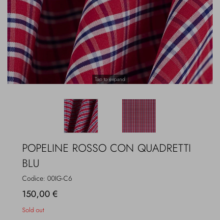
Overcoats
Jewelry
Sea
Socks
Home
Hats and Gloves
Tap to expand
Bags and suitcases
POPELINE ROSSO CON QUADRETTI
BLU
Codice:
00IG-C6
150,00 €
Sold out