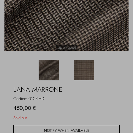
Overcoats
Jewelry
Sea
Socks
Home
Hats and Gloves
Tap to expand
Bags and suitcases
LANA MARRONE
Codice:
01CK-HD
450,00 €
Sold out
NOTIFY WHEN AVAILABLE