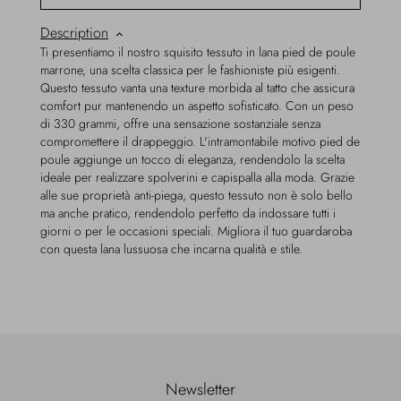
Description
Ti presentiamo il nostro squisito tessuto in lana pied de poule
marrone, una scelta classica per le fashioniste più esigenti.
Questo tessuto vanta una texture morbida al tatto che assicura
comfort pur mantenendo un aspetto sofisticato. Con un peso
di 330 grammi, offre una sensazione sostanziale senza
compromettere il drappeggio. L'intramontabile motivo pied de
poule aggiunge un tocco di eleganza, rendendolo la scelta
ideale per realizzare spolverini e capispalla alla moda. Grazie
alle sue proprietà anti-piega, questo tessuto non è solo bello
ma anche pratico, rendendolo perfetto da indossare tutti i
giorni o per le occasioni speciali. Migliora il tuo guardaroba
con questa lana lussuosa che incarna qualità e stile.
Newsletter