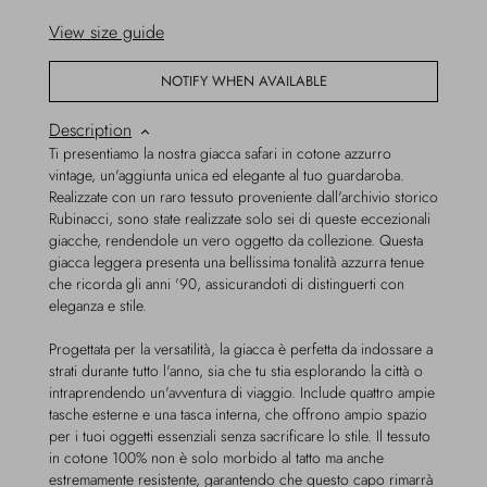
View size guide
NOTIFY WHEN AVAILABLE
Description
Ti presentiamo la nostra giacca safari in cotone azzurro
vintage, un'aggiunta unica ed elegante al tuo guardaroba.
Realizzate con un raro tessuto proveniente dall'archivio storico
Rubinacci, sono state realizzate solo sei di queste eccezionali
giacche, rendendole un vero oggetto da collezione. Questa
giacca leggera presenta una bellissima tonalità azzurra tenue
che ricorda gli anni '90, assicurandoti di distinguerti con
eleganza e stile.
Progettata per la versatilità, la giacca è perfetta da indossare a
strati durante tutto l'anno, sia che tu stia esplorando la città o
intraprendendo un'avventura di viaggio. Include quattro ampie
tasche esterne e una tasca interna, che offrono ampio spazio
per i tuoi oggetti essenziali senza sacrificare lo stile. Il tessuto
in cotone 100% non è solo morbido al tatto ma anche
estremamente resistente, garantendo che questo capo rimarrà