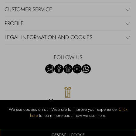
CUSTOMER SERVICE
PROFILE
LEGAL INFORMATION AND COOKIES
FOLLOW US
We use cookies on our Web site to improve your experience.
Click
here
to learn more about how we use them.
Rubinacci S.r.l.: Viale Gramsci, 15 - 80122 Naples - P.Iva 00436210637 -
Cap Soc. €800,000.00 i.v. - Iscr REA NA-164972 - Scia Prot 107542
Activity code retail e commerce: 47.91.1
GESTISCI I COOKIE