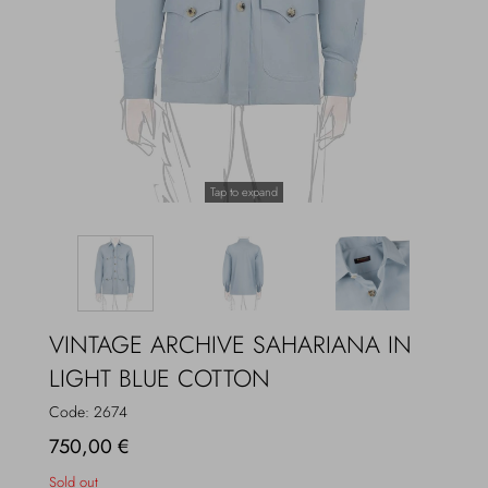
Overcoats
Jewelry
Sea
Socks
Home
Hats and Gloves
Tap to expand
Bags and suitcases
VINTAGE ARCHIVE SAHARIANA IN
LIGHT BLUE COTTON
Code:
2674
750,00 €
Sold out