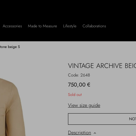
Accessories
Made to Measure
Lifestyle
Collaborations
otone beige S
VINTAGE ARCHIVE BE
Code:
2648
750,00 €
Sold out
View size guide
NOT
Description