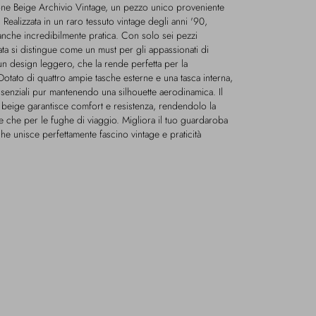
one Beige Archivio Vintage, un pezzo unico proveniente
 Realizzata in un raro tessuto vintage degli anni '90,
nche incredibilmente pratica. Con solo sei pezzi
tata si distingue come un must per gli appassionati di
un design leggero, che la rende perfetta per la
. Dotato di quattro ampie tasche esterne e una tasca interna,
ssenziali pur mantenendo una silhouette aerodinamica. Il
 beige garantisce comfort e resistenza, rendendolo la
ne che per le fughe di viaggio. Migliora il tuo guardaroba
e unisce perfettamente fascino vintage e praticità