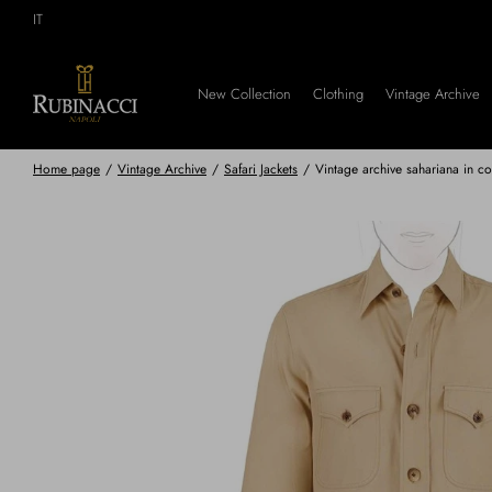
Skip
IT
to
main
content
New Collection
Clothing
Vintage Archive
Home page
/
Vintage Archive
/
Safari Jackets
/
Vintage archive sahariana in c