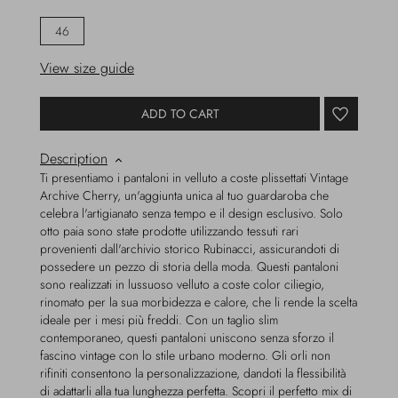
46
View size guide
ADD TO CART
Description
Ti presentiamo i pantaloni in velluto a coste plissettati Vintage
Archive Cherry, un'aggiunta unica al tuo guardaroba che
celebra l'artigianato senza tempo e il design esclusivo. Solo
otto paia sono state prodotte utilizzando tessuti rari
provenienti dall'archivio storico Rubinacci, assicurandoti di
possedere un pezzo di storia della moda. Questi pantaloni
sono realizzati in lussuoso velluto a coste color ciliegio,
rinomato per la sua morbidezza e calore, che li rende la scelta
ideale per i mesi più freddi. Con un taglio slim
contemporaneo, questi pantaloni uniscono senza sforzo il
fascino vintage con lo stile urbano moderno. Gli orli non
rifiniti consentono la personalizzazione, dandoti la flessibilità
di adattarli alla tua lunghezza perfetta. Scopri il perfetto mix di