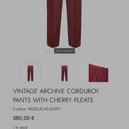
Overcoats
Jewelry
Sea
Socks
Home
Hats and Gloves
Tap to expand
Bags and suitcases
VINTAGE ARCHIVE CORDUROY
PANTS WITH CHERRY PLEATS
Codice:
MODLUCA2-A2591
580,00 €
1 In stock