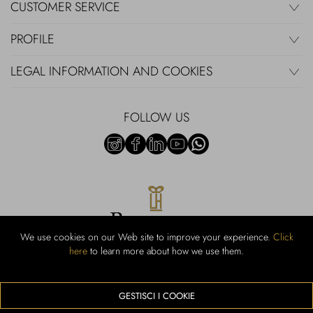
CUSTOMER SERVICE
PROFILE
LEGAL INFORMATION AND COOKIES
FOLLOW US
We use cookies on our Web site to improve your experience.
Click
here
to learn more about how we use them.
Rubinacci S.r.l.: Viale Gramsci, 15 - 80122 Naples - P.Iva 00436210637 -
Cap Soc. €800,000.00 i.v. - Iscr REA NA-164972 - Scia Prot 107542
Activity code retail e commerce: 47.91.1
GESTISCI I COOKIE