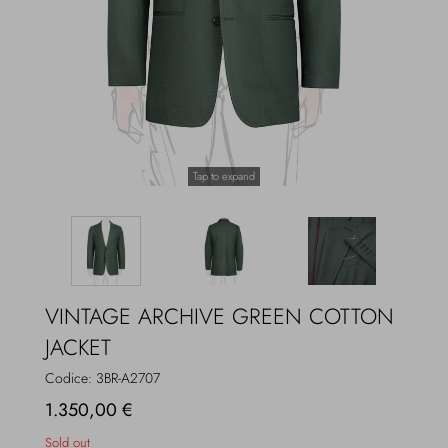
Overcoats
Jewelry
Sea
Socks
Home
Hats and Gloves
Tap to expand
Bags and suitcases
VINTAGE ARCHIVE GREEN COTTON
JACKET
Codice:
3BR-A2707
1.350,00 €
Sold out