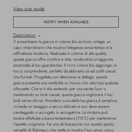
View size guide
NOTIFY WHEN AVAILABLE
Description
Ti presentiamo la giacca in cotone blu archivio vintage, un
capo straordinario che incarna l'eleganza senza tempo e la
raffinatezza moderna. Realizzata in cotone di alta qualità,
questa giacca offre comfort e stile, rendendola un'aggiunta
essenziale al tuo guardaroba. Il ricco colore blu aggiunge un
tocco sorprendente, perfetto da abbinare sia ad outfit casual
che formali. Progettata con attenzione ai dettagli, questa
giacca presenta una vestibilità su misura che valorizza qualsiasi
silhouette. Che tu ti stia vestendo per una serata fuori o
mantenendo un look casual, questa giacca migliorerà il tuo
look senza sforzo. Prendersi cura della tua giacca è semplice;
richiede un lavaggio a secco delicato e non deve essere
candeggiato o asciugato in asciugatrice. La stiratura può
essere effettuata a bassa temperatura (110°C) per mantenerne
l'aspetto originario. Fai una dichiarazione con questo pezzo
versatile di Rubinacci che mette in mostra il tuo senso unico