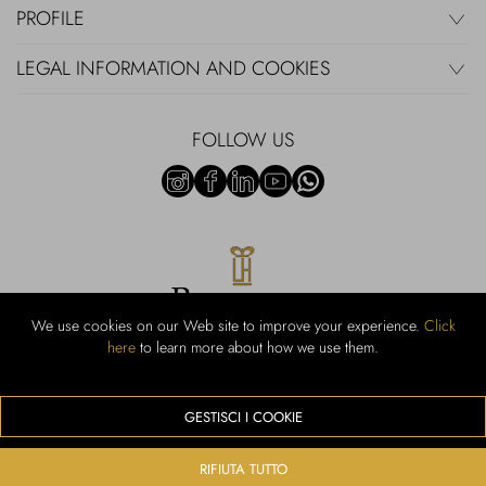
PROFILE
LEGAL INFORMATION AND COOKIES
FOLLOW US
We use cookies on our Web site to improve your experience.
Click
here
to learn more about how we use them.
Rubinacci S.r.l.: Viale Gramsci, 15 - 80122 Naples - P.Iva 00436210637 -
Cap Soc. €800,000.00 i.v. - Iscr REA NA-164972 - Scia Prot 107542
Activity code retail e commerce: 47.91.1
GESTISCI I COOKIE
We accept the following payment methods
RIFIUTA TUTTO