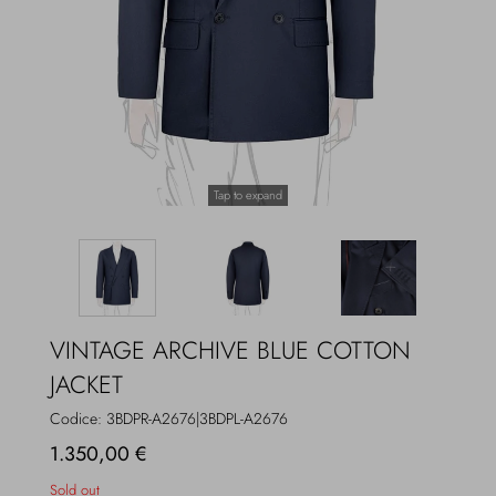
Overcoats
Jewelry
Sea
Socks
Home
Hats and Gloves
Tap to expand
Bags and suitcases
VINTAGE ARCHIVE BLUE COTTON
JACKET
Codice:
3BDPR-A2676|3BDPL-A2676
1.350,00 €
Sold out