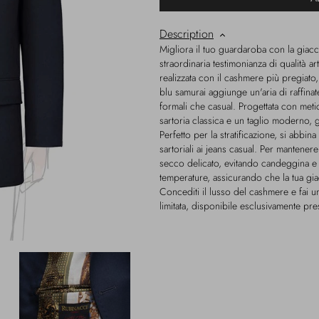
Description
Migliora il tuo guardaroba con la giacc
straordinaria testimonianza di qualità a
realizzata con il cashmere più pregiato
blu samurai aggiunge un'aria di raffinat
formali che casual. Progettata con meti
sartoria classica e un taglio moderno, 
Perfetto per la stratificazione, si abbi
sartoriali ai jeans casual. Per mantenere
secco delicato, evitando candeggina e a
temperature, assicurando che la tua giac
Concediti il ​​lusso del cashmere e fai
limitata, disponibile esclusivamente pr