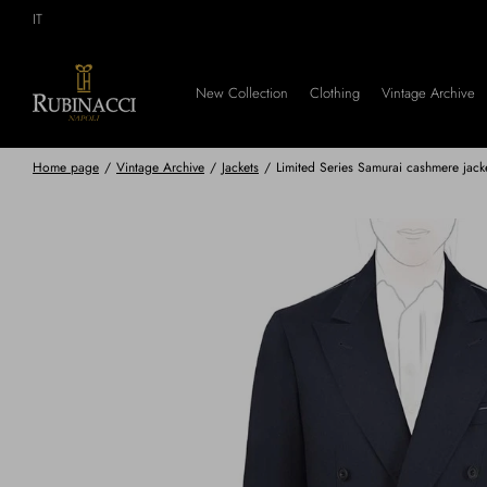
Skip
IT
to
main
content
New Collection
Clothing
Vintage Archive
Home page
/
Vintage Archive
/
Jackets
/
Limited Series Samurai cashmere jack