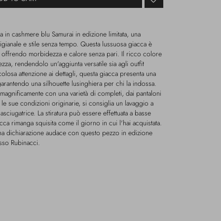
a in cashmere blu Samurai in edizione limitata, una
rtigianale e stile senza tempo. Questa lussuosa giacca è
, offrendo morbidezza e calore senza pari. Il ricco colore
ezza, rendendolo un'aggiunta versatile sia agli outfit
colosa attenzione ai dettagli, questa giacca presenta una
garantendo una silhouette lusinghiera per chi la indossa.
na magnificamente con una varietà di completi, dai pantaloni
 le sue condizioni originarie, si consiglia un lavaggio a
sciugatrice. La stiratura può essere effettuata a basse
ca rimanga squisita come il giorno in cui l'hai acquistata.
 una dichiarazione audace con questo pezzo in edizione
esso Rubinacci.