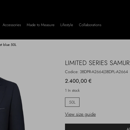
Accessories
Made to Measure
Lifestyle
Collaborations
et blue 50L
LIMITED SERIES SAMU
Codice:
3BDPR-A2664|3BDPL-A2664
2.400,00 €
1 In stock
50L
View size guide
A