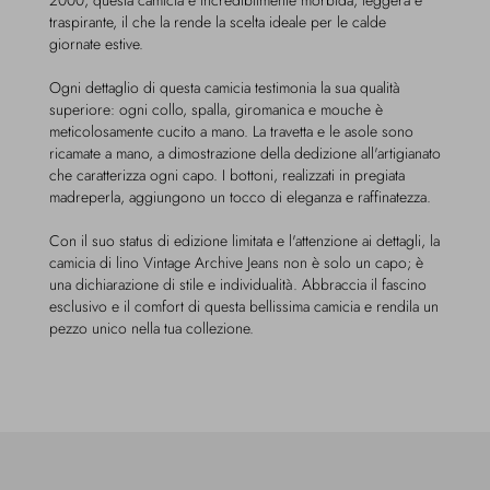
2000, questa camicia è incredibilmente morbida, leggera e
traspirante, il che la rende la scelta ideale per le calde
giornate estive.
Ogni dettaglio di questa camicia testimonia la sua qualità
superiore: ogni collo, spalla, giromanica e mouche è
meticolosamente cucito a mano. La travetta e le asole sono
ricamate a mano, a dimostrazione della dedizione all'artigianato
che caratterizza ogni capo. I bottoni, realizzati in pregiata
madreperla, aggiungono un tocco di eleganza e raffinatezza.
Con il suo status di edizione limitata e l'attenzione ai dettagli, la
camicia di lino Vintage Archive Jeans non è solo un capo; è
una dichiarazione di stile e individualità. Abbraccia il fascino
esclusivo e il comfort di questa bellissima camicia e rendila un
pezzo unico nella tua collezione.