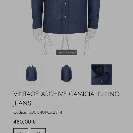
Overcoats
Jewelry
Sea
Socks
Home
Hats and Gloves
Tap to expand
Bags and suitcases
VINTAGE ARCHIVE CAMICIA IN LINO
JEANS
Codice:
BOCC401-CA2344
480,00 €