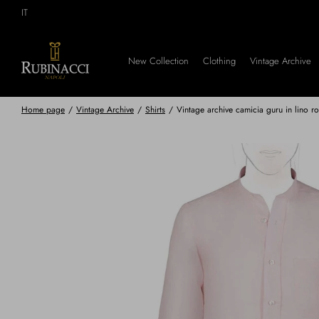
Skip
IT
to
main
content
New Collection
Clothing
Vintage Archive
Home page
/
Vintage Archive
/
Shirts
/
Vintage archive camicia guru in lino r