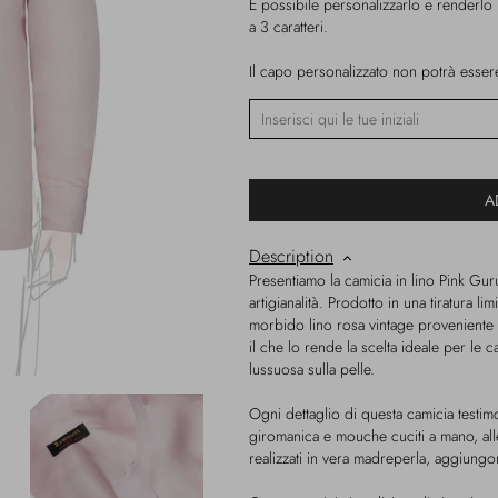
È possibile personalizzarlo e renderlo
a 3 caratteri.
Il capo personalizzato non potrà essere 
A
Description
Presentiamo la camicia in lino Pink Gu
artigianalità. Prodotto in una tiratura li
morbido lino rosa vintage proveniente d
il che lo rende la scelta ideale per le 
lussuosa sulla pelle.
Ogni dettaglio di questa camicia testimon
giromanica e mouche cuciti a mano, all
realizzati in vera madreperla, aggiungon