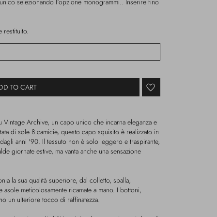
 unico selezionando l'opzione monogrammi.. Inserire fino
restituito.
DD TO CART
ru Vintage Archive, un capo unico che incarna eleganza e
mitata di sole 8 camicie, questo capo squisito è realizzato in
agli anni '90. Il tessuto non è solo leggero e traspirante,
calde giornate estive, ma vanta anche una sensazione
ia la sua qualità superiore, dal colletto, spalla,
e asole meticolosamente ricamate a mano. I bottoni,
o un ulteriore tocco di raffinatezza.