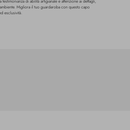
 testimonianza di abilità artigianale e attenzione ai dettagli,
si ambiente. Migliora il tuo guardaroba con questo capo
d esclusività.