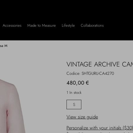
Accessories
Made to Measure
Lifestyle
Collaborations
osa M
VINTAGE ARCHIVE CAM
Codice:
SHTGURU-CA4270
480,00 €
1 In stock
S
View size guide
Personalize with your initials ($30