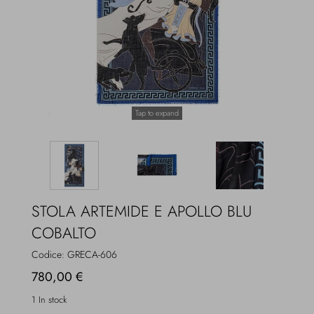
Overcoats
Jewelry
Sea
Socks
Home
Hats and Gloves
Tap to expand
Bags and suitcases
STOLA ARTEMIDE E APOLLO BLU
COBALTO
Codice:
GRECA-606
780,00 €
1 In stock