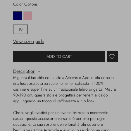
Color Options
TU
View size guide
ADD TO CART
Description
Migliora il tuo stile con la stola Artemis e Apollo blu cobalto,
una lussuosa sciarpa sapientemente realizzata in 100%
cashmere super fine su un tradizionale telaio di garza. Misura
90x190 cm, questa stola è progettata per tenerti al caldo
aggiungendo un tocco di raffinatezza al tuo look.
Che tu voglia vestirti per un evento formale o mantenerlo
casual, questo accessorio versatile è perfetto per ogni
occasione. La sua sorprendente tonalità blu cobalto e
l'esclusiva stampa Artemide e Apollo lo rendono un capo