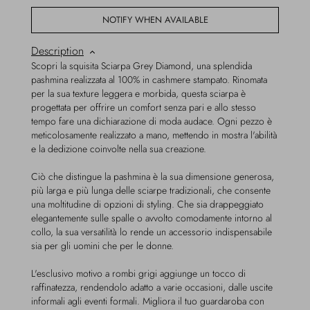
NOTIFY WHEN AVAILABLE
Description
Scopri la squisita Sciarpa Grey Diamond, una splendida
pashmina realizzata al 100% in cashmere stampato. Rinomata
per la sua texture leggera e morbida, questa sciarpa è
progettata per offrire un comfort senza pari e allo stesso
tempo fare una dichiarazione di moda audace. Ogni pezzo è
meticolosamente realizzato a mano, mettendo in mostra l'abilità
e la dedizione coinvolte nella sua creazione.
Ciò che distingue la pashmina è la sua dimensione generosa,
più larga e più lunga delle sciarpe tradizionali, che consente
una moltitudine di opzioni di styling. Che sia drappeggiato
elegantemente sulle spalle o avvolto comodamente intorno al
collo, la sua versatilità lo rende un accessorio indispensabile
sia per gli uomini che per le donne.
L'esclusivo motivo a rombi grigi aggiunge un tocco di
raffinatezza, rendendolo adatto a varie occasioni, dalle uscite
informali agli eventi formali. Migliora il tuo guardaroba con