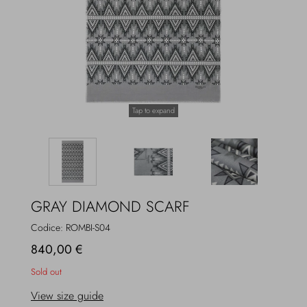
Overcoats
Jewelry
Sea
Socks
Home
Hats and Gloves
Tap to expand
Bags and suitcases
GRAY DIAMOND SCARF
Codice:
ROMBI-S04
840,00 €
Sold out
View size guide