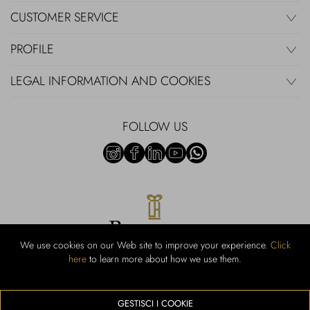
CUSTOMER SERVICE
PROFILE
LEGAL INFORMATION AND COOKIES
FOLLOW US
We use cookies on our Web site to improve your experience.
Click
here
to learn more about how we use them.
Rubinacci S.r.l.: Viale Gramsci, 15 - 80122 Naples - P.Iva 00436210637 -
Cap Soc. €800,000.00 i.v. - Iscr REA NA-164972 - Scia Prot 107542
Activity code retail e commerce: 47.91.1
GESTISCI I COOKIE