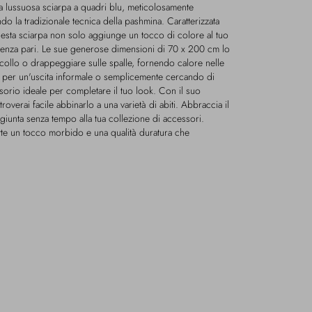
ra lussuosa sciarpa a quadri blu, meticolosamente
do la tradizionale tecnica della pashmina. Caratterizzata
uesta sciarpa non solo aggiunge un tocco di colore al tuo
enza pari. Le sue generose dimensioni di 70 x 200 cm lo
 collo o drappeggiare sulle spalle, fornendo calore nelle
do per un'uscita informale o semplicemente cercando di
sorio ideale per completare il tuo look. Con il suo
roverai facile abbinarlo a una varietà di abiti. Abbraccia il
ggiunta senza tempo alla tua collezione di accessori.
tte un tocco morbido e una qualità duratura che