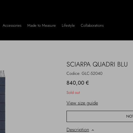
Accessories
Made to Measure
Lifestyle
Collaborations
SCIARPA QUADRI BLU
Codice:
GLC-52040
840,00 €
Sold out
View size guide
NOT
Description