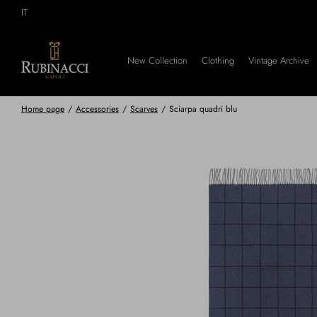
Skip
IT
to
main
content
New Collection
Clothing
Vintage Archive
Home page
/
Accessories
/
Scarves
/
Sciarpa quadri blu