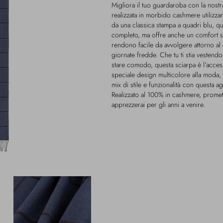
Migliora il tuo guardaroba con la nost
realizzata in morbido cashmere utilizzan
da una classica stampa a quadri blu, q
completo, ma offre anche un comfort s
rendono facile da avvolgere attorno al
giornate fredde. Che tu ti stia vesten
stare comodo, questa sciarpa è l'acces
speciale design multicolore alla moda, t
mix di stile e funzionalità con questa a
Realizzato al 100% in cashmere, prome
apprezzerai per gli anni a venire.