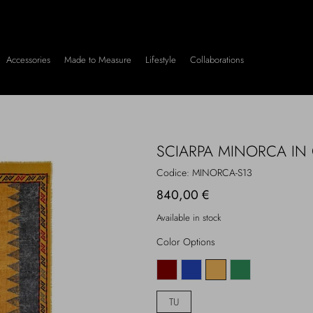
Accessories
Made to Measure
Lifestyle
Collaborations
SCIARPA MINORCA IN
Codice:
MINORCA-S13
840,00 €
Available in stock
Color Options
TU