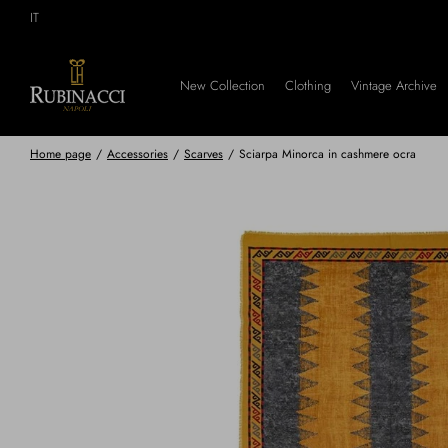
Skip
IT
to
main
content
New Collection
Clothing
Vintage Archive
Home page
/
Accessories
/
Scarves
/
Sciarpa Minorca in cashmere ocra