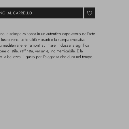
NGI AL CARRELLO
no la sciarpa Minorca in un autentico capolavoro dell’arte
i lusso vero. Le tonalità vibranti e la stampa evocativa
ci mediterranei e tramonti sul mare. Indossarla significa
ne di stile: raffinata, versatile, indimenticabile. È la
r la bellezza, il gusto per l’eleganza che dura nel tempo.