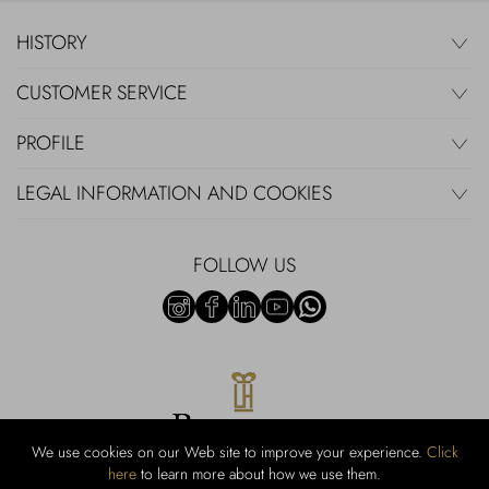
HISTORY
CUSTOMER SERVICE
PROFILE
LEGAL INFORMATION AND COOKIES
FOLLOW US
We use cookies on our Web site to improve your experience.
Click
here
to learn more about how we use them.
Rubinacci S.r.l.: Viale Gramsci, 15 - 80122 Naples - P.Iva 00436210637 -