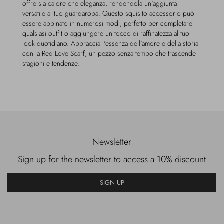
offre sia calore che eleganza, rendendola un'aggiunta
versatile al tuo guardaroba. Questo squisito accessorio può
essere abbinato in numerosi modi, perfetto per completare
qualsiasi outfit o aggiungere un tocco di raffinatezza al tuo
look quotidiano. Abbraccia l'essenza dell'amore e della storia
con la Red Love Scarf, un pezzo senza tempo che trascende
stagioni e tendenze.
Newsletter
Sign up for the newsletter to access a 10% discount
SIGN UP