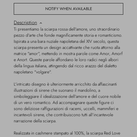
NOTIFY WHEN AVAILABLE
Description
Ti presentiamo la sciarpa rossa dell'amore, uno straordinario
pezzo d'arte che fonde magnificamente storia e romanticismo.
Ispirata a una bara nuziale napoletana del XIV secolo, questa
sciarpa presenta un design accattivante che ruota attorno alla
matrice "amor", mettendo in mostra parole come Amor, Amorf
e Anort. Queste parole affondano le loro radici negli albori
della lingua italiana, attingendo dal ricco arazzo del dialetto
napoletano "volgare".
L'intricato disegno è ulteriormente arricchito da affascinanti
illustrazioni di sirene che suonano il mandolino, a
simboleggiare il idealizzazione dell'amore e del cuore nobile
di un vero romantico. Ad accompagnare queste figure ci
sono deliziose raffigurazioni di racemi, uccelli, mammiferi e
incantevoli sirene, che contribuiscono tutti all'incantevole
narrazione della sciarpa.
Realizzata in cashmere stampato al 100%, la sciarpa Red Love