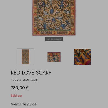
Overcoats
Jewelry
Sea
Socks
Home
Hats and Gloves
Tap to expand
Bags and suitcases
RED LOVE SCARF
Codice:
AMOR-601
780,00 €
Sold out
View size guide