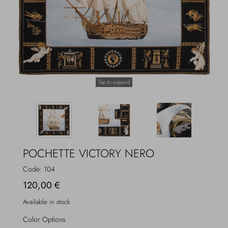
Overcoats
Jewelry
Sea
Socks
Home
Hats and Gloves
Tap to expand
Bags and suitcases
POCHETTE VICTORY NERO
Code:
104
120,00 €
Available in stock
Color Options