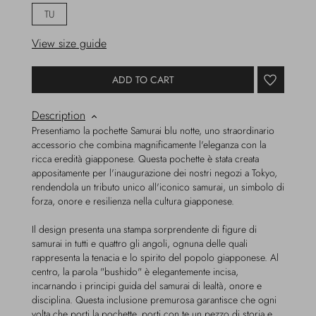
TU
View size guide
ADD TO CART
Description
Presentiamo la pochette Samurai blu notte, uno straordinario
accessorio che combina magnificamente l'eleganza con la
ricca eredità giapponese. Questa pochette è stata creata
appositamente per l'inaugurazione dei nostri negozi a Tokyo,
rendendola un tributo unico all'iconico samurai, un simbolo di
forza, onore e resilienza nella cultura giapponese.
Il design presenta una stampa sorprendente di figure di
samurai in tutti e quattro gli angoli, ognuna delle quali
rappresenta la tenacia e lo spirito del popolo giapponese. Al
centro, la parola "bushido" è elegantemente incisa,
incarnando i principi guida del samurai di lealtà, onore e
disciplina. Questa inclusione premurosa garantisce che ogni
volta che porti la pochette, porti con te un pezzo di storia e