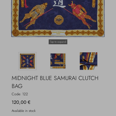
Overcoats
Jewelry
Sea
Socks
Home
Hats and Gloves
Tap to expand
Bags and suitcases
MIDNIGHT BLUE SAMURAI CLUTCH
BAG
Code:
122
120,00 €
Available in stock