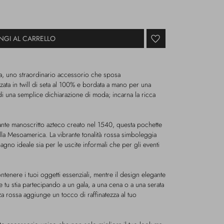
NGI AL CARRELLO
, uno straordinario accessorio che sposa
zzata in twill di seta al 100% e bordata a mano per una
 di una semplice dichiarazione di moda; incarna la ricca
nte manoscritto azteco creato nel 1540, questa pochette
ella Mesoamerica. La vibrante tonalità rossa simboleggia
no ideale sia per le uscite informali che per gli eventi
ontenere i tuoi oggetti essenziali, mentre il design elegante
 Che tu stia partecipando a un gala, a una cena o a una serata
a rossa aggiunge un tocco di raffinatezza al tuo