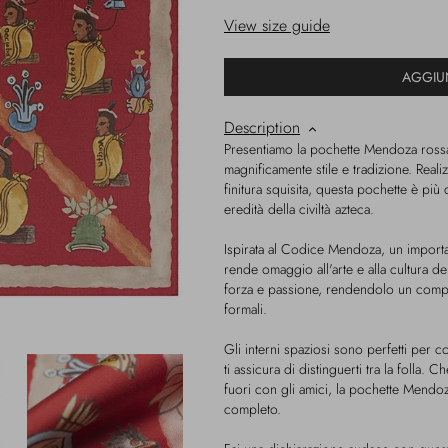
View size guide
AGGIU
Description
Presentiamo la pochette Mendoza rossa
magnificamente stile e tradizione. Reali
finitura squisita, questa pochette è più
eredità della civiltà azteca.
Ispirata al Codice Mendoza, un importa
rende omaggio all'arte e alla cultura d
forza e passione, rendendolo un compag
formali.
Gli interni spaziosi sono perfetti per c
ti assicura di distinguerti tra la folla.
fuori con gli amici, la pochette Mendoz
completo.