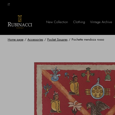
Skip
IT
to
main
content
New Collection
Clothing
Vintage Archive
Home page
/
Accessories
/
Pocket Squares
/
Pochette mendoza rosso