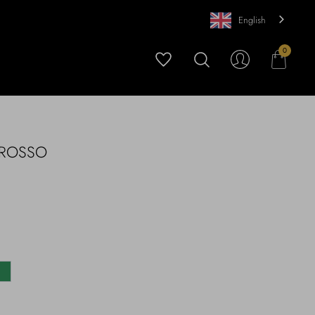
English
0
 ROSSO