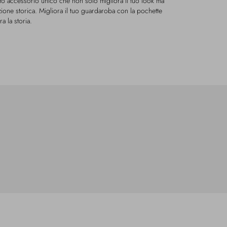
o accessorio unico che non solo migliora il tuo look ma
azione storica. Migliora il tuo guardaroba con la pochette
 la storia.