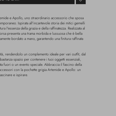
temide e Apollo, uno straordinario accessorio che sposa
poraneo. Ispirata all'incantevole storia dei mitici gemelli
ra l'essenza della grazia e della raffinatezza. Realizzata al
borsa presenta una trama morbida e lussuosa che è bella
ente bordato a mano, garantendo una finitura raffinata
lità, rendendolo un complemento ideale per vari outfit, dal
astanza spazio per contenere i tuoi oggetti essenziali,
ta fuori o un evento speciale. Abbraccia il fascino della
 accessori con la pochette grigia Artemide e Apollo: un
scinare e ispirare.