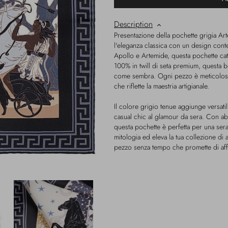
Description
Presentazione della pochette grigia Ar
l'eleganza classica con un design contem
Apollo e Artemide, questa pochette cattu
100% in twill di seta premium, questa 
come sembra. Ogni pezzo è meticolosam
che riflette la maestria artigianale.
Il colore grigio tenue aggiunge versati
casual chic al glamour da sera. Con abb
questa pochette è perfetta per una sera
mitologia ed eleva la tua collezione di
pezzo senza tempo che promette di affa