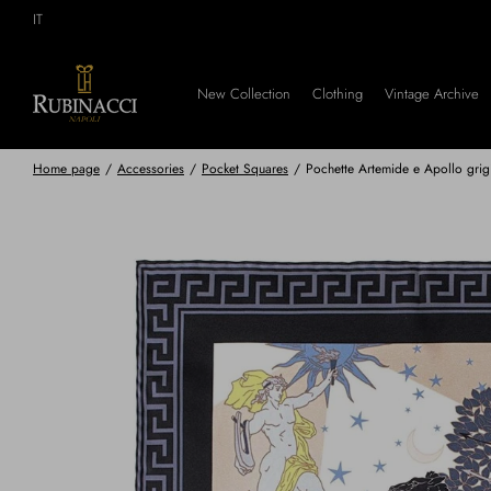
Skip
IT
to
main
content
New Collection
Clothing
Vintage Archive
Home page
/
Accessories
/
Pocket Squares
/
Pochette Artemide e Apollo grig