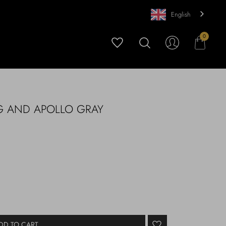
English
0
G AND APOLLO GRAY
DD TO CART