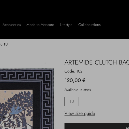
Accessories
Made to Measure
Lifestyle
Collaborations
io TU
ARTEMIDE CLUTCH BA
Code:
102
120,00 €
Available in stock
TU
View size guide
A