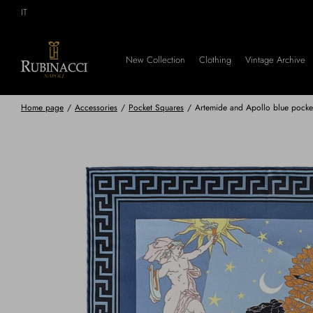
Skip
IT
to
main
content
New Collection
Clothing
Vintage Archive
Home page
/
Accessories
/
Pocket Squares
/
Artemide and Apollo blue pocke