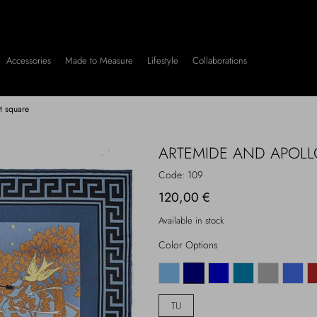
Accessories
Made to Measure
Lifestyle
Collaborations
t square
ARTEMIDE AND APOLL
Code:
109
120,00 €
Available in stock
Color Options
TU