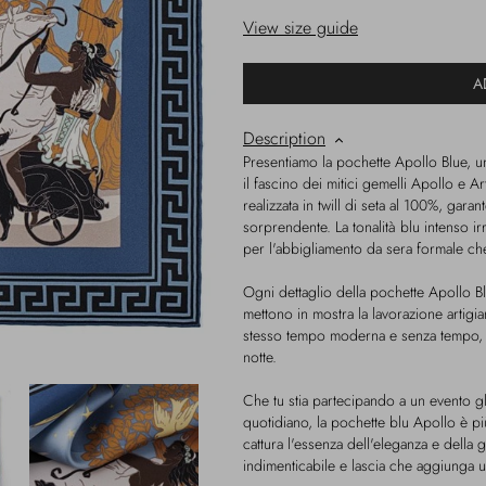
View size guide
A
Description
Presentiamo la pochette Apollo Blue, u
il fascino dei mitici gemelli Apollo e 
realizzata in twill di seta al 100%, gar
sorprendente. La tonalità blu intenso i
per l'abbigliamento da sera formale che
Ogni dettaglio della pochette Apollo Bl
mettono in mostra la lavorazione artigia
stesso tempo moderna e senza tempo, p
notte.
Che tu stia partecipando a un evento g
quotidiano, la pochette blu Apollo è p
cattura l'essenza dell'eleganza e della 
indimenticabile e lascia che aggiunga 