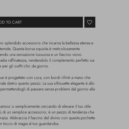
DD TO CART
no splendido accessorio che incarna la bellezza eterea e
Artemide. Questa borsa squisita è meticolosamente
antendo una sensazione lussuosa e un fascino visivo
rradia raffinatezza, rendendolo il complemento perfetto sia
 per gli outfit chic da giorno.
ue è progettato con cura, con bordi rifiniti a mano che
nale dietro questo pezzo. La sua silhouette elegante è allo
ermettendogli di passare senza problemi dal giorno alla
lamour o semplicemente cercando di elevare il tuo stile
iù di un semplice accessorio; è un pezzo di tendenza che
grazia. Abbraccia il fascino del divino con questa pochette
un tocco di magia al tuo guardaroba.