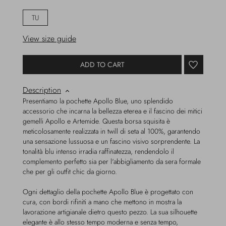
TU
View size guide
ADD TO CART
Description
Presentiamo la pochette Apollo Blue, uno splendido
accessorio che incarna la bellezza eterea e il fascino dei mitici
gemelli Apollo e Artemide. Questa borsa squisita è
meticolosamente realizzata in twill di seta al 100%, garantendo
una sensazione lussuosa e un fascino visivo sorprendente. La
tonalità blu intenso irradia raffinatezza, rendendolo il
complemento perfetto sia per l'abbigliamento da sera formale
che per gli outfit chic da giorno.
Ogni dettaglio della pochette Apollo Blue è progettato con
cura, con bordi rifiniti a mano che mettono in mostra la
lavorazione artigianale dietro questo pezzo. La sua silhouette
elegante è allo stesso tempo moderna e senza tempo,