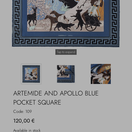
Overcoats
Jewelry
Sea
Socks
Home
Hats and Gloves
Tap to expand
Bags and suitcases
ARTEMIDE AND APOLLO BLUE
POCKET SQUARE
Code:
109
120,00 €
Available in stock