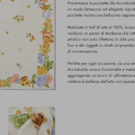
Presentiamo la pochette lilla Arcimbol
un modo fantasioso ed elegante. Ispira
pochette mostra una bellissima rappres
Realizzata in twill di seta al 100%, la poc
rendono un pezzo di tendenza che cattur
artistico non solo riflettono lo stile u
fiori e altri oggetti in ritratti sorpren
di conversazione.
Perfetta per ogni occasione, sia una ser
Arcimboldo unisce funzionalità e maestr
aggiungendo un tocco di raffinatezza al
celebra la bellezza dell'arte con questa