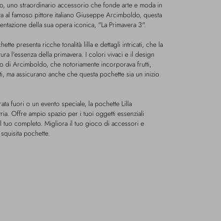
do, uno straordinario accessorio che fonde arte e moda in
ta al famoso pittore italiano Giuseppe Arcimboldo, questa
entazione della sua opera iconica, "La Primavera 3".
hette presenta ricche tonalità lilla e dettagli intricati, che la
a l'essenza della primavera. I colori vivaci e il design
nico di Arcimboldo, che notoriamente incorporava frutti,
denti, ma assicurano anche che questa pochette sia un inizio
ata fuori o un evento speciale, la pochette Lilla
ia. Offre ampio spazio per i tuoi oggetti essenziali
 tuo completo. Migliora il tuo gioco di accessori e
 squisita pochette.