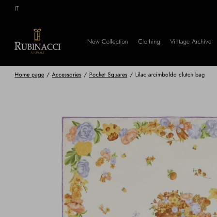
Skip
IT
to
main
content
New Collection
Clothing
Vintage Archive
Home page
/
Accessories
/
Pocket Squares
/
Lilac arcimboldo clutch bag