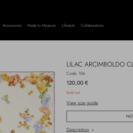
Accessories
Made to Measure
Lifestyle
Collaborations
LILAC ARCIMBOLDO C
Code:
106
120,00 €
Sold out
View size guide
NOT
Description