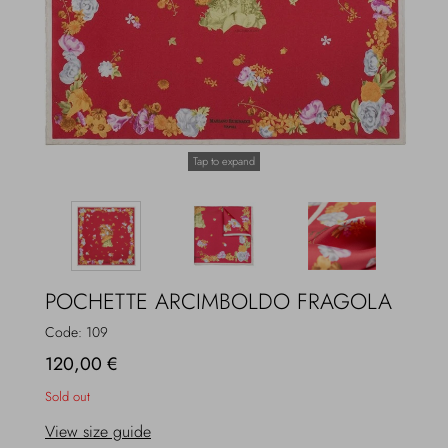
Overcoats
Jewelry
Sea
Socks
Home
Hats and Gloves
Tap to expand
Bags and suitcases
POCHETTE ARCIMBOLDO FRAGOLA
Code:
109
120,00 €
Sold out
View size guide