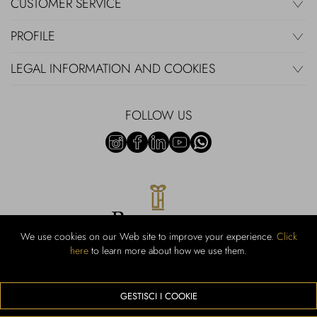
CUSTOMER SERVICE
PROFILE
LEGAL INFORMATION AND COOKIES
FOLLOW US
We use cookies on our Web site to improve your experience.
Click
here
to learn more about how we use them.
Rubinacci S.r.l.: Viale Gramsci, 15 - 80122 Naples - P.Iva 00436210637 -
Cap Soc. €800,000.00 i.v. - Iscr REA NA-164972 - Scia Prot 107542
Activity code retail e commerce: 47.91.1
GESTISCI I COOKIE
We accept the following payment methods