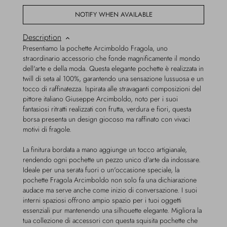
NOTIFY WHEN AVAILABLE
Description
Presentiamo la pochette Arcimboldo Fragola, uno
straordinario accessorio che fonde magnificamente il mondo
dell'arte e della moda. Questa elegante pochette è realizzata in
twill di seta al 100%, garantendo una sensazione lussuosa e un
tocco di raffinatezza. Ispirata alle stravaganti composizioni del
pittore italiano Giuseppe Arcimboldo, noto per i suoi
fantasiosi ritratti realizzati con frutta, verdura e fiori, questa
borsa presenta un design giocoso ma raffinato con vivaci
motivi di fragole.
La finitura bordata a mano aggiunge un tocco artigianale,
rendendo ogni pochette un pezzo unico d'arte da indossare.
Ideale per una serata fuori o un'occasione speciale, la
pochette Fragola Arcimboldo non solo fa una dichiarazione
audace ma serve anche come inizio di conversazione. I suoi
interni spaziosi offrono ampio spazio per i tuoi oggetti
essenziali pur mantenendo una silhouette elegante. Migliora la
tua collezione di accessori con questa squisita pochette che