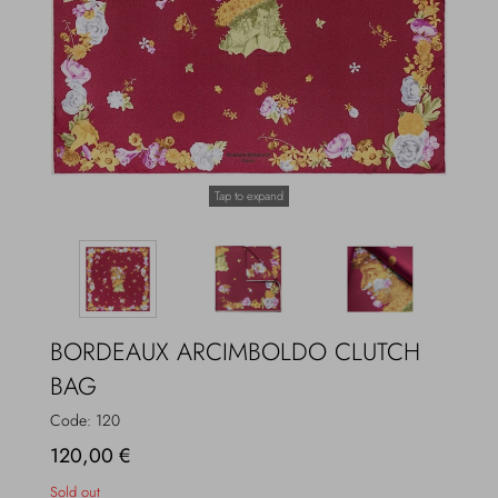
Overcoats
Jewelry
Sea
Socks
Home
Hats and Gloves
Tap to expand
Bags and suitcases
BORDEAUX ARCIMBOLDO CLUTCH
BAG
Code:
120
120,00 €
Sold out