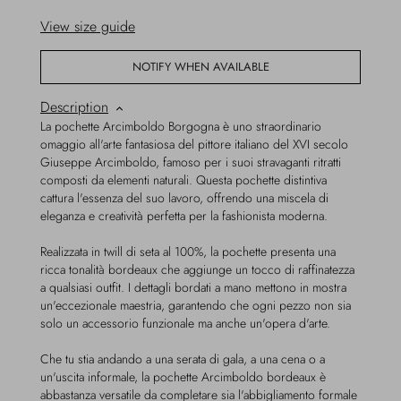
View size guide
NOTIFY WHEN AVAILABLE
Description
La pochette Arcimboldo Borgogna è uno straordinario
omaggio all'arte fantasiosa del pittore italiano del XVI secolo
Giuseppe Arcimboldo, famoso per i suoi stravaganti ritratti
composti da elementi naturali. Questa pochette distintiva
cattura l'essenza del suo lavoro, offrendo una miscela di
eleganza e creatività perfetta per la fashionista moderna.
Realizzata in twill di seta al 100%, la pochette presenta una
ricca tonalità bordeaux che aggiunge un tocco di raffinatezza
a qualsiasi outfit. I dettagli bordati a mano mettono in mostra
un'eccezionale maestria, garantendo che ogni pezzo non sia
solo un accessorio funzionale ma anche un'opera d'arte.
Che tu stia andando a una serata di gala, a una cena o a
un'uscita informale, la pochette Arcimboldo bordeaux è
abbastanza versatile da completare sia l'abbigliamento formale