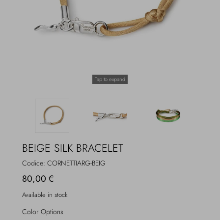
Overcoats
Jewelry
Sea
Socks
Home
Hats and Gloves
Tap to expand
Bags and suitcases
BEIGE SILK BRACELET
Codice:
CORNETTIARG-BEIG
80,00 €
Available in stock
Color Options