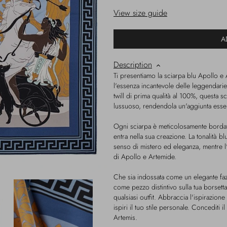
View size guide
A
Description
Ti presentiamo la sciarpa blu Apollo e
l'essenza incantevole delle leggendarie 
twill di prima qualità al 100%, questa
lussuoso, rendendola un'aggiunta essen
Ogni sciarpa è meticolosamente bordata
entra nella sua creazione. La tonalità 
senso di mistero ed eleganza, mentre l
di Apollo e Artemide.
Che sia indossata come un elegante fazz
come pezzo distintivo sulla tua borsetta
qualsiasi outfit. Abbraccia l'ispirazione
ispiri il tuo stile personale. Concediti i
Artemis.