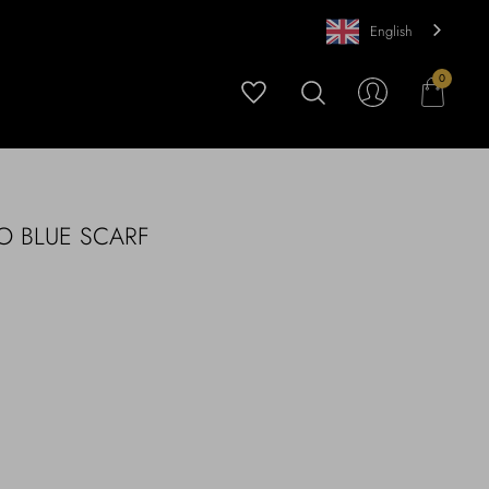
English
0
O BLUE SCARF