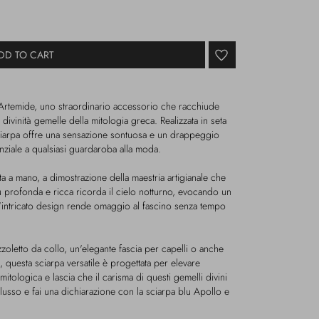
DD TO CART
 Artemide, uno straordinario accessorio che racchiude
divinità gemelle della mitologia greca. Realizzata in seta
 sciarpa offre una sensazione sontuosa e un drappeggio
ziale a qualsiasi guardaroba alla moda.
 a mano, a dimostrazione della maestria artigianale che
blu profonda e ricca ricorda il cielo notturno, evocando un
'intricato design rende omaggio al fascino senza tempo
oletto da collo, un'elegante fascia per capelli o anche
, questa sciarpa versatile è progettata per elevare
 mitologica e lascia che il carisma di questi gemelli divini
l ​​lusso e fai una dichiarazione con la sciarpa blu Apollo e