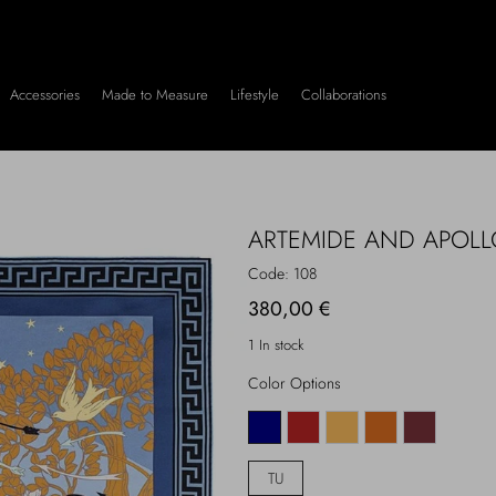
Accessories
Made to Measure
Lifestyle
Collaborations
ARTEMIDE AND APOLL
Code:
108
380,00 €
1 In stock
Color Options
TU