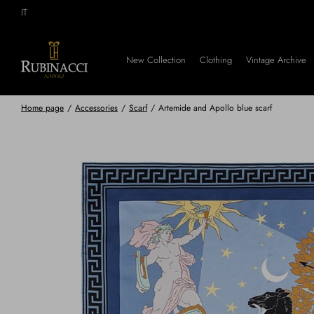
Skip
IT
to
main
content
New Collection
Clothing
Vintage Archive
Home page
/
Accessories
/
Scarf
/
Artemide and Apollo blue scarf