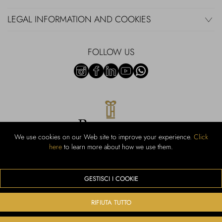
LEGAL INFORMATION AND COOKIES
FOLLOW US
We use cookies on our Web site to improve your experience.
Click
here
to learn more about how we use them.
Rubinacci S.r.l.: Viale Gramsci, 15 - 80122 Naples - P.Iva 00436210637 -
Cap Soc. €800,000.00 i.v. - Iscr REA NA-164972 - Scia Prot 107542
Activity code retail e commerce: 47.91.1
GESTISCI I COOKIE
We accept the following payment methods
RIFIUTA TUTTO