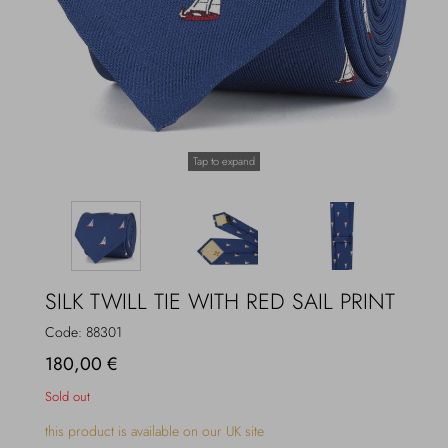
Overcoats
Jewelry
Sea
Socks
Home
Hats and Gloves
Tap to expand
Bags and suitcases
SILK TWILL TIE WITH RED SAIL PRINT
Code:
88301
180,00 €
Sold out
this product is available on our UK site