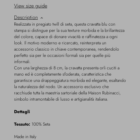
View size guide
Description
Realizzata in pregiato twill di seta, questa cravatta blu con
stampa si distingue per la sua texture morbida e la brillantezza
del colore, capace di donare vivacità e raffinatezza a ogni
look. Il motivo moderno e ricercato, reinterpreta un
accessorio classico in chiave contemporanea, rendendolo
perfetto sia per le occasioni formali sia per quelle più
informali.
Con una larghezza di 8 cm, la cravatta presenta orli cuciti a
mano ed è completamente sfoderata, caratteristica che
garantisce una drappeggiatura morbida ed elegante, esaltando
la naturalezza del nodo. Un accessorio esclusivo che
racchiude tutta la maestria sartoriale della Maison Rubinacci,
simbolo intramontabile di lusso e artigianalità italiana.
Dettagli
Tessuto:
100% Seta
Made in Italy