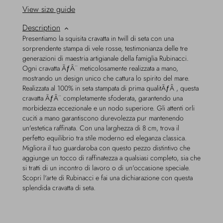
View size guide
Description
Presentiamo la squisita cravatta in twill di seta con una
sorprendente stampa di vele rosse, testimonianza delle tre
generazioni di maestria artigianale della famiglia Rubinacci.
Ogni cravatta ÃƒÂ¨ meticolosamente realizzata a mano,
mostrando un design unico che cattura lo spirito del mare.
Realizzata al 100% in seta stampata di prima qualitÃƒÂ , questa
cravatta ÃƒÂ¨ completamente sfoderata, garantendo una
morbidezza eccezionale e un nodo superiore. Gli attenti orli
cuciti a mano garantiscono durevolezza pur mantenendo
un'estetica raffinata. Con una larghezza di 8 cm, trova il
perfetto equilibrio tra stile moderno ed eleganza classica.
Migliora il tuo guardaroba con questo pezzo distintivo che
aggiunge un tocco di raffinatezza a qualsiasi completo, sia che
si tratti di un incontro di lavoro o di un'occasione speciale.
Scopri l'arte di Rubinacci e fai una dichiarazione con questa
splendida cravatta di seta.