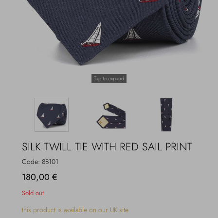
Overcoats
Jewelry
Sea
Socks
Home
Hats and Gloves
Tap to expand
Bags and suitcases
SILK TWILL TIE WITH RED SAIL PRINT
Code:
88101
180,00 €
Sold out
this product is available on our UK site