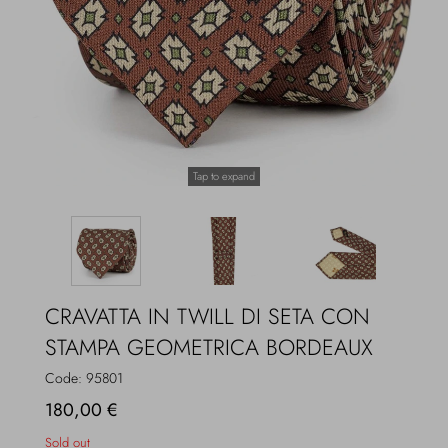
Overcoats
Jewelry
Sea
Socks
Home
Hats and Gloves
Tap to expand
Bags and suitcases
CRAVATTA IN TWILL DI SETA CON
STAMPA GEOMETRICA BORDEAUX
Code:
95801
180,00 €
Sold out