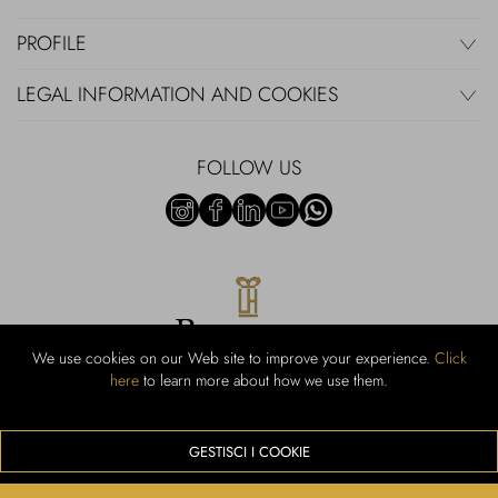
PROFILE
LEGAL INFORMATION AND COOKIES
FOLLOW US
We use cookies on our Web site to improve your experience.
Click
here
to learn more about how we use them.
Rubinacci S.r.l.: Viale Gramsci, 15 - 80122 Naples - P.Iva 00436210637 -
Cap Soc. €800,000.00 i.v. - Iscr REA NA-164972 - Scia Prot 107542
Activity code retail e commerce: 47.91.1
GESTISCI I COOKIE
We accept the following payment methods