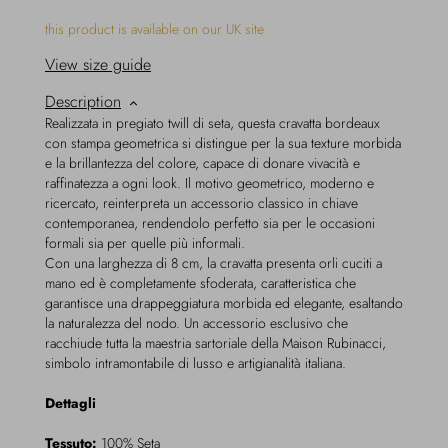
this product is available on our UK site
View size guide
Description
Realizzata in pregiato twill di seta, questa cravatta bordeaux
con stampa geometrica si distingue per la sua texture morbida
e la brillantezza del colore, capace di donare vivacità e
raffinatezza a ogni look. Il motivo geometrico, moderno e
ricercato, reinterpreta un accessorio classico in chiave
contemporanea, rendendolo perfetto sia per le occasioni
formali sia per quelle più informali.
Con una larghezza di 8 cm, la cravatta presenta orli cuciti a
mano ed è completamente sfoderata, caratteristica che
garantisce una drappeggiatura morbida ed elegante, esaltando
la naturalezza del nodo. Un accessorio esclusivo che
racchiude tutta la maestria sartoriale della Maison Rubinacci,
simbolo intramontabile di lusso e artigianalità italiana.
Dettagli
Tessuto:
100% Seta