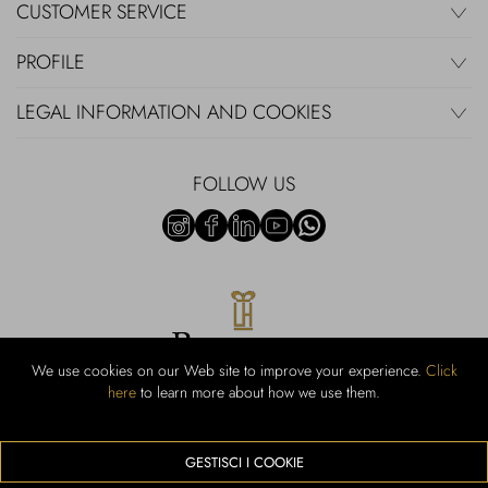
CUSTOMER SERVICE
PROFILE
LEGAL INFORMATION AND COOKIES
FOLLOW US
We use cookies on our Web site to improve your experience.
Click
here
to learn more about how we use them.
Rubinacci S.r.l.: Viale Gramsci, 15 - 80122 Naples - P.Iva 00436210637 -
Cap Soc. €800,000.00 i.v. - Iscr REA NA-164972 - Scia Prot 107542
Activity code retail e commerce: 47.91.1
GESTISCI I COOKIE