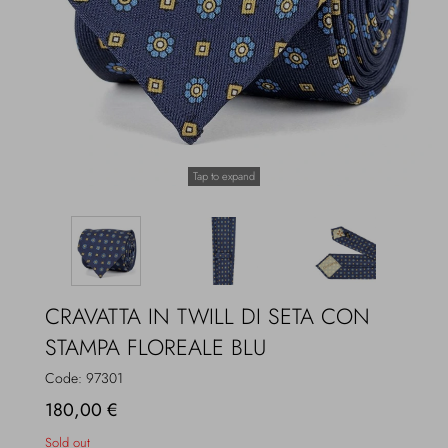
Overcoats
Jewelry
Sea
Socks
Home
Hats and Gloves
Tap to expand
Bags and suitcases
CRAVATTA IN TWILL DI SETA CON
STAMPA FLOREALE BLU
Code:
97301
180,00 €
Sold out