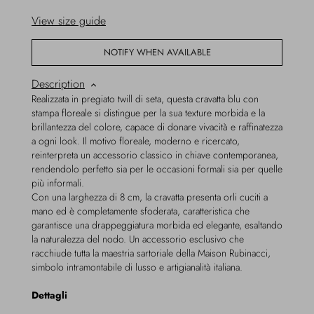
View size guide
NOTIFY WHEN AVAILABLE
Description
Realizzata in pregiato twill di seta, questa cravatta blu con
stampa floreale si distingue per la sua texture morbida e la
brillantezza del colore, capace di donare vivacità e raffinatezza
a ogni look. Il motivo floreale, moderno e ricercato,
reinterpreta un accessorio classico in chiave contemporanea,
rendendolo perfetto sia per le occasioni formali sia per quelle
più informali.
Con una larghezza di 8 cm, la cravatta presenta orli cuciti a
mano ed è completamente sfoderata, caratteristica che
garantisce una drappeggiatura morbida ed elegante, esaltando
la naturalezza del nodo. Un accessorio esclusivo che
racchiude tutta la maestria sartoriale della Maison Rubinacci,
simbolo intramontabile di lusso e artigianalità italiana.
Dettagli