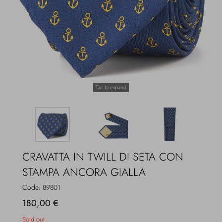
Overcoats
Jewelry
Sea
Socks
Home
Hats and Gloves
Tap to expand
Bags and suitcases
CRAVATTA IN TWILL DI SETA CON
STAMPA ANCORA GIALLA
Code:
89801
180,00 €
Sold out