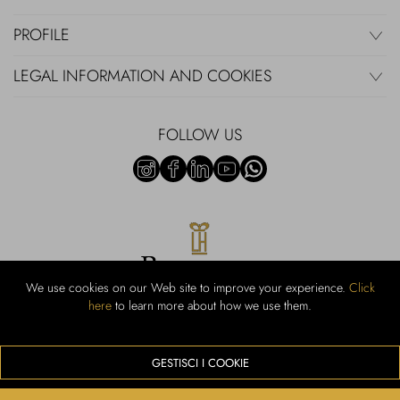
PROFILE
LEGAL INFORMATION AND COOKIES
FOLLOW US
We use cookies on our Web site to improve your experience.
Click
here
to learn more about how we use them.
Rubinacci S.r.l.: Viale Gramsci, 15 - 80122 Naples - P.Iva 00436210637 -
Cap Soc. €800,000.00 i.v. - Iscr REA NA-164972 - Scia Prot 107542
Activity code retail e commerce: 47.91.1
GESTISCI I COOKIE
We accept the following payment methods