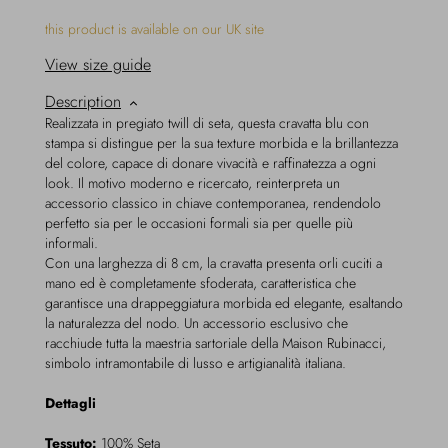
this product is available on our UK site
View size guide
Description
Realizzata in pregiato twill di seta, questa cravatta blu con
stampa si distingue per la sua texture morbida e la brillantezza
del colore, capace di donare vivacità e raffinatezza a ogni
look. Il motivo moderno e ricercato, reinterpreta un
accessorio classico in chiave contemporanea, rendendolo
perfetto sia per le occasioni formali sia per quelle più
informali.
Con una larghezza di 8 cm, la cravatta presenta orli cuciti a
mano ed è completamente sfoderata, caratteristica che
garantisce una drappeggiatura morbida ed elegante, esaltando
la naturalezza del nodo. Un accessorio esclusivo che
racchiude tutta la maestria sartoriale della Maison Rubinacci,
simbolo intramontabile di lusso e artigianalità italiana.
Dettagli
Tessuto:
100% Seta