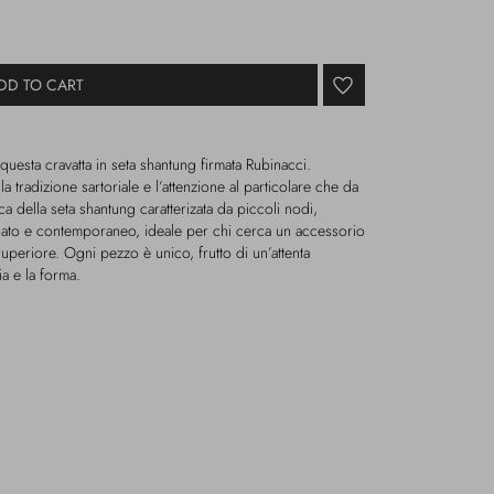
DD TO CART
 questa cravatta in seta shantung firmata Rubinacci.
te la tradizione sartoriale e l’attenzione al particolare che da
a della seta shantung caratterizata da piccoli nodi,
finato e contemporaneo, ideale per chi cerca un accessorio
superiore. Ogni pezzo è unico, frutto di un’attenta
ia e la forma.