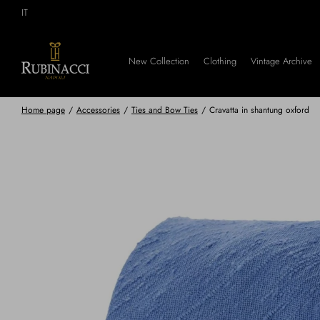
Skip
IT
to
main
content
New Collection
Clothing
Vintage Archive
Home page
/
Accessories
/
Ties and Bow Ties
/
Cravatta in shantung oxford