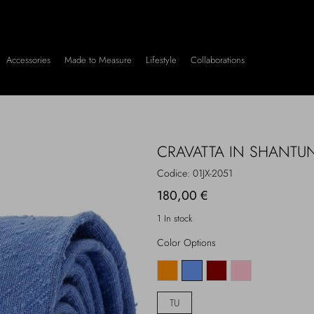
Accessories
Made to Measure
Lifestyle
Collaborations
CRAVATTA IN SHANT
Codice:
01JX-2051
180,00 €
1 In stock
Color Options
TU