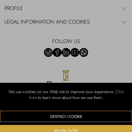
PROFILE
LEGAL INFORMATION AND COOKIES
FOLLOW US
We use cookies on our Web site to improve your experience.
Click
here
to learn more about how we use them.
Rubinacci S.r.l.: Viale Gramsci, 15 - 80122 Naples - P.Iva 00436210637 -
Cap Soc. €800,000.00 i.v. - Iscr REA NA-164972 - Scia Prot 107542
Activity code retail e commerce: 47.91.1
GESTISCI I COOKIE
We accept the following payment methods
RIFIUTA TUTTO