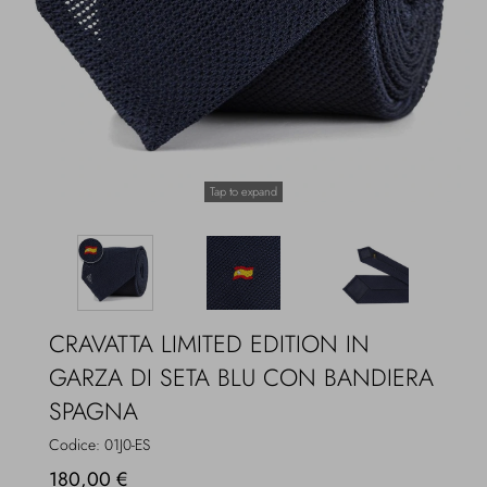
Overcoats
Jewelry
Sea
Socks
Home
Hats and Gloves
Tap to expand
Bags and suitcases
CRAVATTA LIMITED EDITION IN
GARZA DI SETA BLU CON BANDIERA
SPAGNA
Codice:
01J0-ES
180,00 €