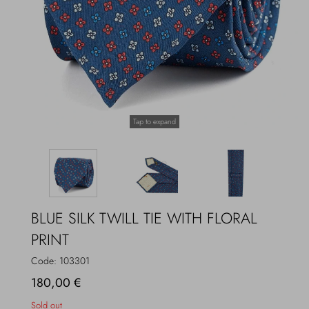
Overcoats
Jewelry
Sea
Socks
Home
Hats and Gloves
Tap to expand
Bags and suitcases
BLUE SILK TWILL TIE WITH FLORAL
PRINT
Code:
103301
180,00 €
Sold out