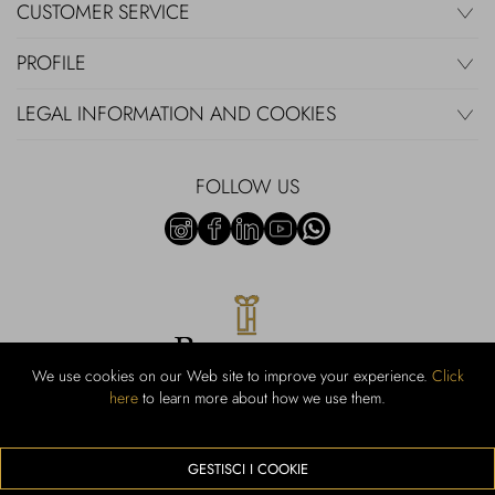
CUSTOMER SERVICE
PROFILE
LEGAL INFORMATION AND COOKIES
FOLLOW US
We use cookies on our Web site to improve your experience.
Click
here
to learn more about how we use them.
Rubinacci S.r.l.: Viale Gramsci, 15 - 80122 Naples - P.Iva 00436210637 -
Cap Soc. €800,000.00 i.v. - Iscr REA NA-164972 - Scia Prot 107542
Activity code retail e commerce: 47.91.1
GESTISCI I COOKIE