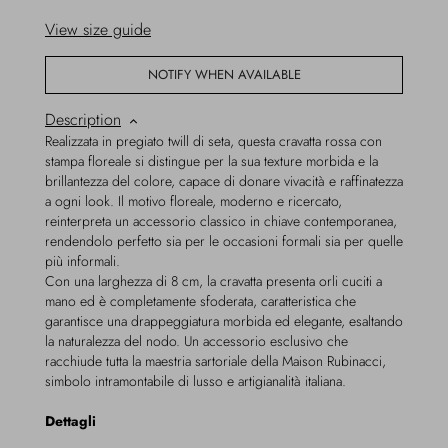
View size guide
NOTIFY WHEN AVAILABLE
Description
Realizzata in pregiato twill di seta, questa cravatta rossa con
stampa floreale si distingue per la sua texture morbida e la
brillantezza del colore, capace di donare vivacità e raffinatezza
a ogni look. Il motivo floreale, moderno e ricercato,
reinterpreta un accessorio classico in chiave contemporanea,
rendendolo perfetto sia per le occasioni formali sia per quelle
più informali.
Con una larghezza di 8 cm, la cravatta presenta orli cuciti a
mano ed è completamente sfoderata, caratteristica che
garantisce una drappeggiatura morbida ed elegante, esaltando
la naturalezza del nodo. Un accessorio esclusivo che
racchiude tutta la maestria sartoriale della Maison Rubinacci,
simbolo intramontabile di lusso e artigianalità italiana.
Dettagli