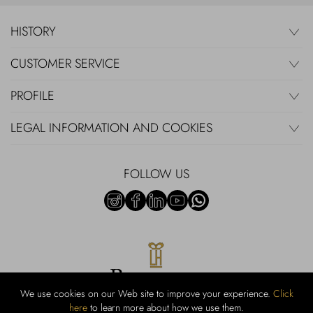
HISTORY
CUSTOMER SERVICE
PROFILE
LEGAL INFORMATION AND COOKIES
FOLLOW US
We use cookies on our Web site to improve your experience.
Click
here
to learn more about how we use them.
Rubinacci S.r.l.: Viale Gramsci, 15 - 80122 Naples - P.Iva 00436210637 -