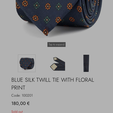
Overcoats
Jewelry
Sea
Socks
Home
Hats and Gloves
Tap to expand
Bags and suitcases
BLUE SILK TWILL TIE WITH FLORAL
PRINT
Code:
100201
180,00 €
Sold out