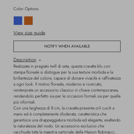
Color Options
View size guide
NOTIFY WHEN AVAILABLE
Description
Realizzata in pregiato twill di seta, questa cravatta blu con
stampa floreale si distingue per la sua texture morbida e la
brillantezza del colore, capace di donare vivacità e raffinatezza
a ogni look. Il motivo floreale, moderno e ricercato,
reinterpreta un accessorio classico in chiave contemporanea,
rendendolo perfetto sia per le occasioni formali sia per quelle
più informali.
Con una larghezza di 8 cm, la cravatta presenta orli cuciti a
mano ed è completamente sfoderata, caratteristica che
garantisce una drappeggiatura morbida ed elegante, esaltando
la naturalezza del nodo. Un accessorio esclusivo che
racchiude tutta la maestria sartoriale della Maison Rubinacci,