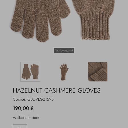
Overcoats
Jewelry
Sea
Socks
Home
Hats and Gloves
Tap to expand
Bags and suitcases
HAZELNUT CASHMERE GLOVES
Codice:
GLOVES-21595
190,00 €
Available in stock