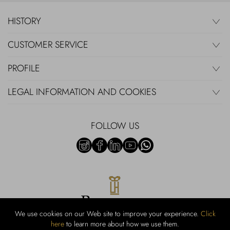
HISTORY
CUSTOMER SERVICE
PROFILE
LEGAL INFORMATION AND COOKIES
FOLLOW US
We use cookies on our Web site to improve your experience.
Click
here
to learn more about how we use them.
Rubinacci S.r.l.: Viale Gramsci, 15 - 80122 Naples - P.Iva 00436210637 -