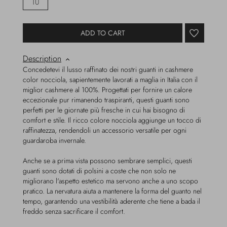
TU
ADD TO CART
Description
Concedetevi il lusso raffinato dei nostri guanti in cashmere
color nocciola, sapientemente lavorati a maglia in Italia con il
miglior cashmere al 100%. Progettati per fornire un calore
eccezionale pur rimanendo traspiranti, questi guanti sono
perfetti per le giornate più fresche in cui hai bisogno di
comfort e stile. Il ricco colore nocciola aggiunge un tocco di
raffinatezza, rendendoli un accessorio versatile per ogni
guardaroba invernale.
Anche se a prima vista possono sembrare semplici, questi
guanti sono dotati di polsini a coste che non solo ne
migliorano l'aspetto estetico ma servono anche a uno scopo
pratico. La nervatura aiuta a mantenere la forma del guanto nel
tempo, garantendo una vestibilità aderente che tiene a bada il
freddo senza sacrificare il comfort.