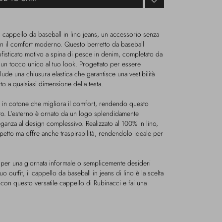
l cappello da baseball in lino jeans, un accessorio senza
on il comfort moderno. Questo berretto da baseball
ofisticato motivo a spina di pesce in denim, completato da
un tocco unico al tuo look. Progettato per essere
clude una chiusura elastica che garantisce una vestibilità
o a qualsiasi dimensione della testa.
a in cotone che migliora il comfort, rendendo questo
to. L'esterno è ornato da un logo splendidamente
ganza al design complessivo. Realizzato al 100% in lino,
petto ma offre anche traspirabilità, rendendolo ideale per
i per una giornata informale o semplicemente desideri
 outfit, il cappello da baseball in jeans di lino è la scelta
 con questo versatile cappello di Rubinacci e fai una