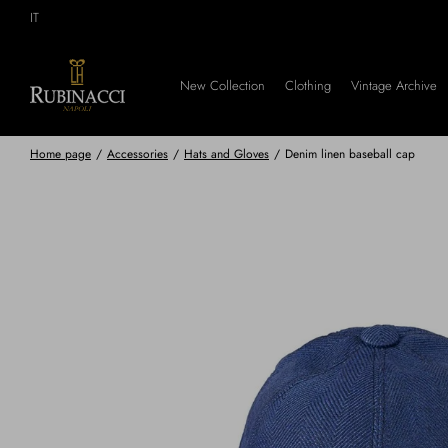
Skip
IT
to
main
content
New Collection
Clothing
Vintage Archive
Home page
/
Accessories
/
Hats and Gloves
/
Denim linen baseball cap