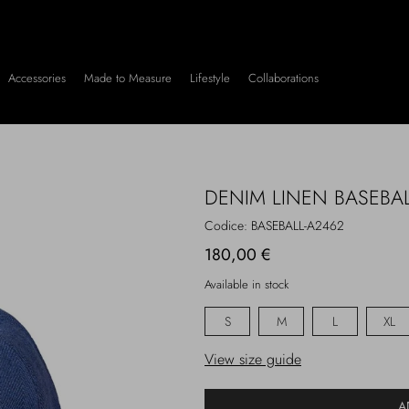
Accessories
Made to Measure
Lifestyle
Collaborations
DENIM LINEN BASEBA
Codice:
BASEBALL-A2462
180,00 €
Available in stock
S
M
L
XL
View size guide
A