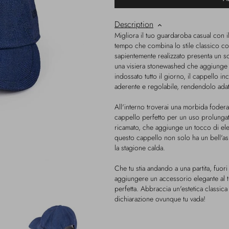
Description
Migliora il tuo guardaroba casual con i
tempo che combina lo stile classico c
sapientemente realizzato presenta un s
una visiera stonewashed che aggiunge 
indossato tutto il giorno, il cappello in
aderente e regolabile, rendendolo adatt
All'interno troverai una morbida foder
cappello perfetto per un uso prolunga
ricamato, che aggiunge un tocco di ele
questo cappello non solo ha un bell'as
la stagione calda.
Che tu stia andando a una partita, fuor
aggiungere un accessorio elegante al tuo
perfetta. Abbraccia un'estetica classica
dichiarazione ovunque tu vada!