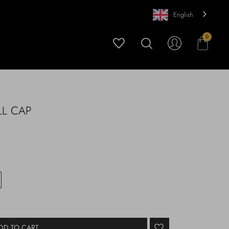
English
0
LL CAP
DD TO CART