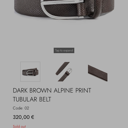
Overcoats
Jewelry
Sea
Socks
Home
Hats and Gloves
Tap to expand
Bags and suitcases
DARK BROWN ALPINE PRINT
TUBULAR BELT
Code:
02
320,00 €
Sold out