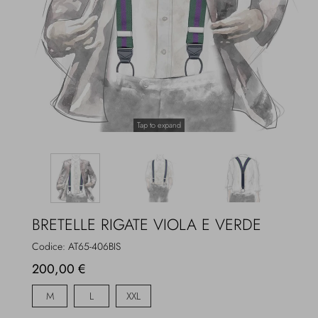
Overcoats
Jewelry
Sea
Socks
Home
Hats and Gloves
Tap to expand
Bags and suitcases
BRETELLE RIGATE VIOLA E VERDE
Codice:
AT65-406BIS
200,00 €
M
L
XXL