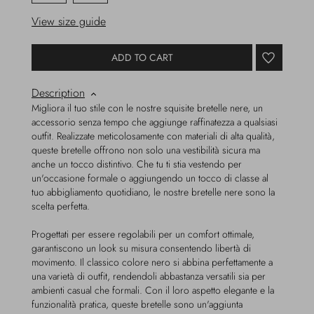
View size guide
ADD TO CART
Description
Migliora il tuo stile con le nostre squisite bretelle nere, un
accessorio senza tempo che aggiunge raffinatezza a qualsiasi
outfit. Realizzate meticolosamente con materiali di alta qualità,
queste bretelle offrono non solo una vestibilità sicura ma
anche un tocco distintivo. Che tu ti stia vestendo per
un'occasione formale o aggiungendo un tocco di classe al
tuo abbigliamento quotidiano, le nostre bretelle nere sono la
scelta perfetta.
Progettati per essere regolabili per un comfort ottimale,
garantiscono un look su misura consentendo libertà di
movimento. Il classico colore nero si abbina perfettamente a
una varietà di outfit, rendendoli abbastanza versatili sia per
ambienti casual che formali. Con il loro aspetto elegante e la
funzionalità pratica, queste bretelle sono un'aggiunta