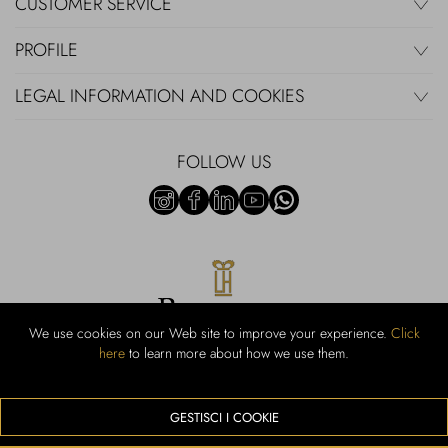
CUSTOMER SERVICE
PROFILE
LEGAL INFORMATION AND COOKIES
FOLLOW US
We use cookies on our Web site to improve your experience.
Click
here
to learn more about how we use them.
Rubinacci S.r.l.: Viale Gramsci, 15 - 80122 Naples - P.Iva 00436210637 -
Cap Soc. €800,000.00 i.v. - Iscr REA NA-164972 - Scia Prot 107542
Activity code retail e commerce: 47.91.1
GESTISCI I COOKIE
We accept the following payment methods