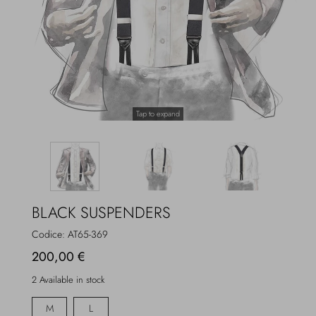
Overcoats
Jewelry
Sea
Socks
Home
Hats and Gloves
Tap to expand
Bags and suitcases
BLACK SUSPENDERS
Codice:
AT65-369
200,00 €
2 Available in stock
M
L