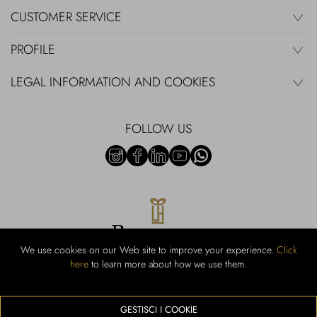
CUSTOMER SERVICE
PROFILE
LEGAL INFORMATION AND COOKIES
FOLLOW US
We use cookies on our Web site to improve your experience.
Click
here
to learn more about how we use them.
Rubinacci S.r.l.: Viale Gramsci, 15 - 80122 Naples - P.Iva 00436210637 -
Cap Soc. €800,000.00 i.v. - Iscr REA NA-164972 - Scia Prot 107542
Activity code retail e commerce: 47.91.1
GESTISCI I COOKIE