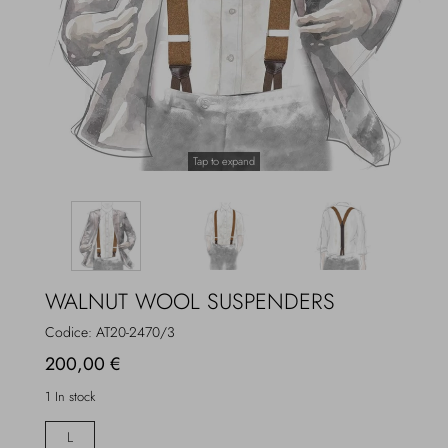
Overcoats
Jewelry
Sea
Socks
Home
Hats and Gloves
Tap to expand
Bags and suitcases
WALNUT WOOL SUSPENDERS
Codice:
AT20-2470/3
200,00 €
1 In stock
L