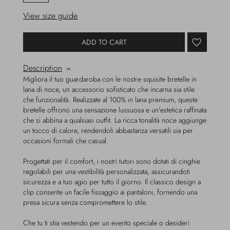
View size guide
ADD TO CART
Description
Migliora il tuo guardaroba con le nostre squisite bretelle in
lana di noce, un accessorio sofisticato che incarna sia stile
che funzionalità. Realizzate al 100% in lana premium, queste
bretelle offrono una sensazione lussuosa e un'estetica raffinata
che si abbina a qualsiasi outfit. La ricca tonalità noce aggiunge
un tocco di calore, rendendoli abbastanza versatili sia per
occasioni formali che casual.
Progettati per il comfort, i nostri tutori sono dotati di cinghie
regolabili per una vestibilità personalizzata, assicurandoti
sicurezza e a tuo agio per tutto il giorno. Il classico design a
clip consente un facile fissaggio ai pantaloni, fornendo una
presa sicura senza compromettere lo stile.
Che tu ti stia vestendo per un evento speciale o desideri