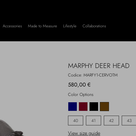
Accessories
Made to Measure
Lifestyle
Collaborations
MARPHY DEER HEAD
Codice:
MARFY1-CERVOTM
580,00 €
Color Options
40
41
42
43
View size guide