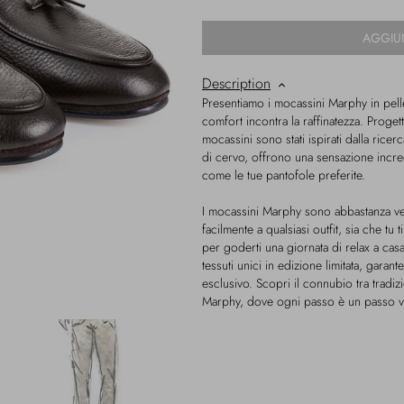
AGGIU
Description
Presentiamo i mocassini Marphy in pelle
comfort incontra la raffinatezza. Proget
mocassini sono stati ispirati dalla ricer
di cervo, offrono una sensazione incr
come le tue pantofole preferite.
I mocassini Marphy sono abbastanza ver
facilmente a qualsiasi outfit, sia che t
per goderti una giornata di relax a casa
tessuti unici in edizione limitata, gar
esclusivo. Scopri il connubio tra tradi
Marphy, dove ogni passo è un passo ve