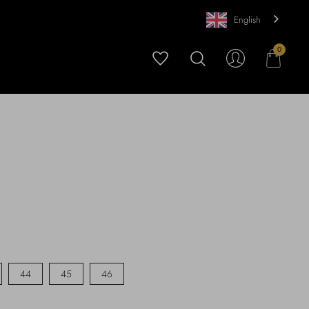
English
0
44
45
46