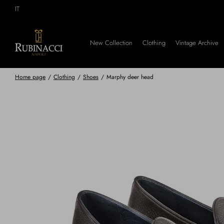
Skip
IT
to
main
content
New Collection
Clothing
Vintage Archive
Home page
/
Clothing
/
Shoes
/
Marphy deer head