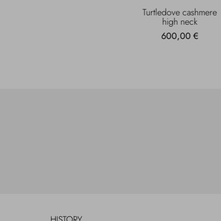
Turtledove cashmere
high neck
600,00 €
HISTORY