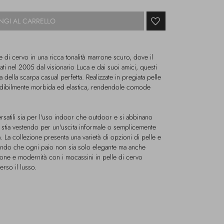
NGI AL CARRELLO
 di cervo in una ricca tonalità marrone scuro, dove il
tati nel 2005 dal visionario Luca e dai suoi amici, questi
ca della scarpa casual perfetta. Realizzate in pregiata pelle
edibilmente morbida ed elastica, rendendole comode
satili sia per l'uso indoor che outdoor e si abbinano
u ti stia vestendo per un'uscita informale o semplicemente
. La collezione presenta una varietà di opzioni di pelle e
antendo che ogni paio non sia solo elegante ma anche
zione e modernità con i mocassini in pelle di cervo
rso il lusso.