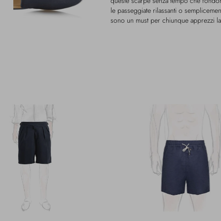
queste scarpe senza tempo che fondono 
le passeggiate rilassanti o semplicemen
sono un must per chiunque apprezzi la q