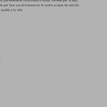
perfettamente funzionalità e moda. Perfette per la vela,
te per fare una dichiarazione, le nostre scarpe da vela blu
ualità e lo stile.