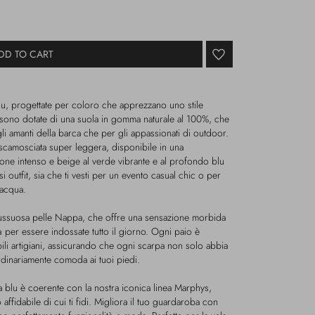
DD TO CART
lu, progettate per coloro che apprezzano uno stile
 sono dotate di una suola in gomma naturale al 100%, che
gli amanti della barca che per gli appassionati di outdoor.
e scamosciata super leggera, disponibile in una
rone intenso e beige al verde vibrante e al profondo blu
si outfit, sia che ti vesti per un evento casual chic o per
 acqua.
n lussuosa pelle Nappa, che offre una sensazione morbida
tà per essere indossate tutto il giorno. Ogni paio è
bili artigiani, assicurando che ogni scarpa non solo abbia
rdinariamente comoda ai tuoi piedi.
la blu è coerente con la nostra iconica linea Marphys,
ffidabile di cui ti fidi. Migliora il tuo guardaroba con