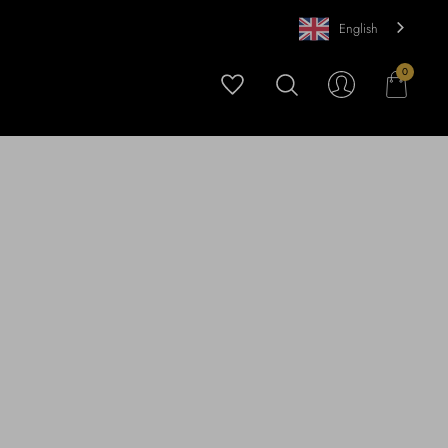
English
0