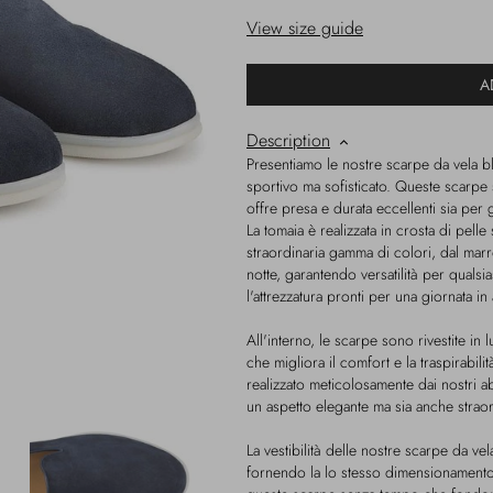
View size guide
A
Description
Presentiamo le nostre scarpe da vela b
sportivo ma sofisticato. Queste scarpe
offre presa e durata eccellenti sia per 
La tomaia è realizzata in crosta di pell
straordinaria gamma di colori, dal mar
notte, garantendo versatilità per qualsia
l'attrezzatura pronti per una giornata in
All'interno, le scarpe sono rivestite i
che migliora il comfort e la traspirabili
realizzato meticolosamente dai nostri a
un aspetto elegante ma sia anche strao
La vestibilità delle nostre scarpe da ve
fornendo la lo stesso dimensionamento a