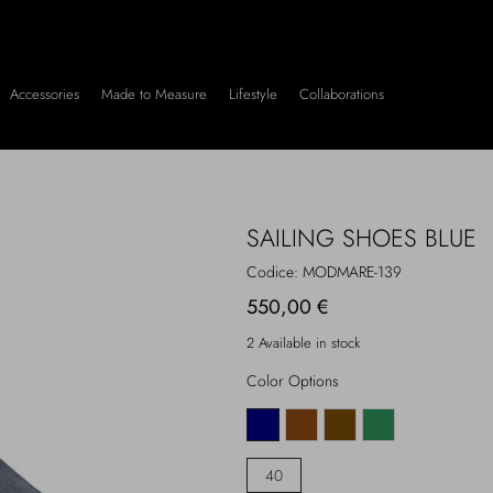
Accessories
Made to Measure
Lifestyle
Collaborations
SAILING SHOES BLUE
Codice:
MODMARE-139
550,00 €
2 Available in stock
Color Options
40