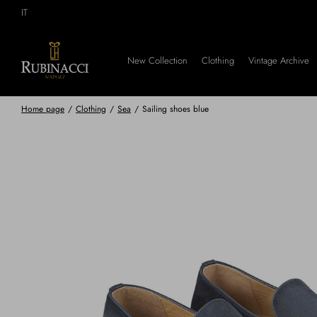
Skip
IT
to
main
content
New Collection
Clothing
Vintage Archive
Home page
/
Clothing
/
Sea
/
Sailing shoes blue