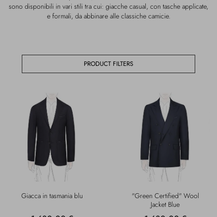
sono disponibili in vari stili tra cui: giacche casual, con tasche applicate,
Overcoats
Jewelry
e formali, da abbinare alle classiche camicie.
Sea
Socks
Home
Hats and Gloves
PRODUCT FILTERS
Bags and suitcases
Giacca in tasmania blu
"Green Certified" Wool
Jacket Blue