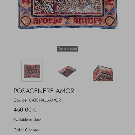
Overcoats
Jewelry
Sea
Socks
Home
Hats and Gloves
Tap to expand
Bags and suitcases
POSACENERE AMOR
Codice:
CATCHALL-AMOR
450,00 €
Available in stock
Color Options