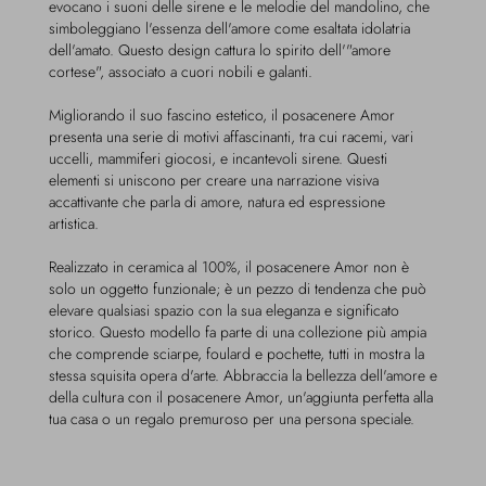
evocano i suoni delle sirene e le melodie del mandolino, che
simboleggiano l'essenza dell'amore come esaltata idolatria
dell'amato. Questo design cattura lo spirito dell'"amore
cortese", associato a cuori nobili e galanti.
Migliorando il suo fascino estetico, il posacenere Amor
presenta una serie di motivi affascinanti, tra cui racemi, vari
uccelli, mammiferi giocosi, e incantevoli sirene. Questi
elementi si uniscono per creare una narrazione visiva
accattivante che parla di amore, natura ed espressione
artistica.
Realizzato in ceramica al 100%, il posacenere Amor non è
solo un oggetto funzionale; è un pezzo di tendenza che può
elevare qualsiasi spazio con la sua eleganza e significato
storico. Questo modello fa parte di una collezione più ampia
che comprende sciarpe, foulard e pochette, tutti in mostra la
stessa squisita opera d'arte. Abbraccia la bellezza dell'amore e
della cultura con il posacenere Amor, un'aggiunta perfetta alla
tua casa o un regalo premuroso per una persona speciale.