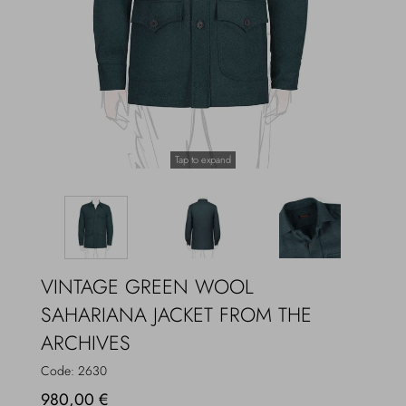
Overcoats
Jewelry
Sea
Socks
Home
Hats and Gloves
Tap to expand
Bags and suitcases
VINTAGE GREEN WOOL
SAHARIANA JACKET FROM THE
ARCHIVES
Code:
2630
980,00 €